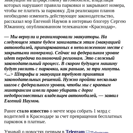
которых нарушают правила парковки и закрывают номера,
чтобы не платить за парковку. Для реализации планов
необходимо изменить действующее законодательство,
рассказал мэр Евгений Наумов в интервью блогеру Сергею
Южанину, опубликованном телеканалом «Краснодар».
— Мы вернули и реанимировали эвакуаторы. На
следующем этапе будем заниматься этим (эвакуацией
автомобилей, припаркованных в неположенном месте с
закрытыми номерами). Сейчас на федеральном уровне
идет передача полномочий регионам. Это сложный
законодательный процесс. В скором будущем машину
будут увозить с парковки, как раньше, за три минуты.
<...> Штрафы и эвакуация требуют принятия
законодательных решений. Нужно пройти несколько
шагов с федерального уровня, чтобы мы с краевым
минтрансом имели право убирать с дорог
недобросовестных владельцев автомобилей, — заявил
Евгений Наумов.
Ранее
стало известно
о мечте мэра собрать 1 млрд с
водителей в Краснодаре за счет превращения бесплатных
парковок в платные.
Узнавай о новостях первым в
Telegram
,