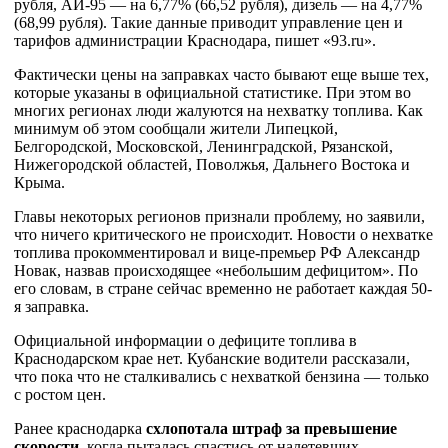
рубля, АИ-95 — на 6,77% (66,52 рубля), дизель — на 4,77%
(68,99 рубля). Такие данные приводит управление цен и
тарифов администрации Краснодара, пишет «93.ru».
Фактически цены на заправках часто бывают еще выше тех,
которые указаны в официальной статистике. При этом во
многих регионах люди жалуются на нехватку топлива. Как
минимум об этом сообщали жители Липецкой,
Белгородской, Московской, Ленинградской, Рязанской,
Нижегородской областей, Поволжья, Дальнего Востока и
Крыма.
Главы некоторых регионов признали проблему, но заявили,
что ничего критического не происходит. Новости о нехватке
топлива прокомментировал и вице-премьер РФ Александр
Новак, назвав происходящее «небольшим дефицитом». По
его словам, в стране сейчас временно не работает каждая 50-
я заправка.
Официальной информации о дефиците топлива в
Краснодарском крае нет. Кубанские водители рассказали,
что пока что не сталкивались с нехваткой бензина — только
с ростом цен.
Ранее краснодарка
схлопотала штраф за превышение
скорости
, когда пыталась спастись от налетевших