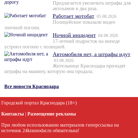
Предлагается увеличить штрафы для
автохамов в два раза.
Работает мотобат
05.08.2026
Полицейские показали видео
эпичной погони.
Ночной инцидент
04.08.2026
17-летний подросток на мопеде
устроил погоню с полицией.
Автомобиля нет, а штрафы идут
03.08.2026
Жительнице Краснодара приходят
штрафы на машину, которую она продала.
Все новости Краснодара
Городской портал Краснодара (18+)
Контакты
|
Размещение рекламы
При любом использовании материалов гиперссылка на
источник 24krasnodar.ru обязательна!