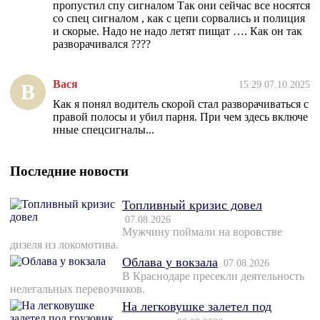
пропустил спу сигналом Так они сейчас все носятся
со спец сигналом , как с цепи сорвались и полиция
и скорые. Надо не надо летят пищат …. Как он так
разворачивался ????
Вася
15:29 07.10.2025
В
Как я понял водитель скорой стал разворачиваться с
правой полосы и убил парня. При чем здесь включе
нные спецсигналы...
Последние новости
Топливный кризис довел
07.08.2026
Мужчину поймали на воровстве
дизеля из локомотива.
Облава у вокзала
07.08.2026
В Краснодаре пресекли деятельность
нелегальных перевозчиков.
На легковушке залетел под