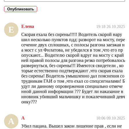
Елена
19:18 26.10.2025
Е
Скорая ехала без сирены!!!!! Водитель скорой нару
шил несколько пунктов пдд: разворот на мосту, пере
сечение двух сплошных, с полосы разгона заезжая н
а мост с ул Филатова, не убедился в том ,что его пр
опускают... Водителю скорой вдруг на мосту с край
ней правой полосы для разгона резко потребовалось
развернуться, без сирены!!! Имеются свидетели , ко
торые естественно подтверждают ,что скорая ехала
без сирены! Водитель умышленно дал пояснения со
трудникам ГАИ о том ,что ехал со спецсигналами! Б
удут ли данному опровержения специально отмече
нной данной информации ??? Будет ли наказание в
иновник убивший мальчишку и покалечивший девч
онку???
А
10:06 09.10.2025
А
Убил пацана. Вышел закон лишение прав , если не