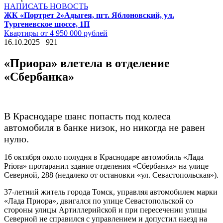
НАПИСАТЬ НОВОСТЬ
ЖК «Портрет 2»
Адыгея, пгт. Яблоновский, ул.
Тургеневское шоссе, 1П
Квартиры от 4 950 000 рублей
16.10.2025
921
«Приора» влетела в отделение
«Сбербанка»
В Краснодаре шанс попасть под колеса
автомобиля в банке низок, но никогда не равен
нулю.
16 октября около полудня в Краснодаре автомобиль «Лада
Priora» протаранил здание отделения «Сбербанка» на улице
Северной, 288 (недалеко от остановки «ул. Севастопольская»).
37-летний житель города Томск, управляя автомобилем марки
«Лада Приора», двигался по улице Севастопольской со
стороны улицы Артиллерийской и при пересечении улицы
Северной не справился с управлением и допустил наезд на