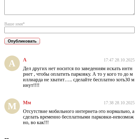
Ваше имя*
А
17:47 28.10.2025
А
Дел других нет носится по заведениям искать интн
рнет , чтобы оплатить парковку. А то у кого то до м
иллиарда не хватит….. сделайте бесплатно хоть30 м
инут!!!!
Мм
17:38 28.10.2025
М
Отсутствие мобильного интернета-это нормально, а
сделать временно бесплатными парковки-невозмож
но, во как!!!