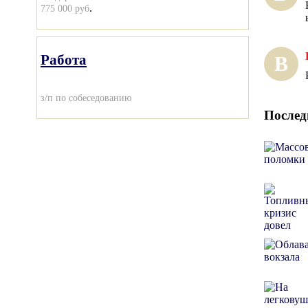
.
775 000 руб
Работа
В
з/п по собеседованию
Послед