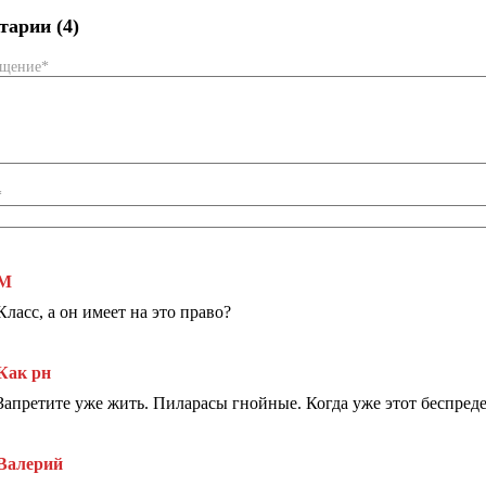
арии (4)
бщение*
*
М
Класс, а он имеет на это право?
Как рн
Запретите уже жить. Пиларасы гнойные. Когда уже этот беспреде
Валерий