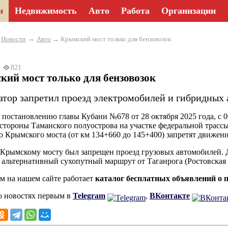
и
Недвижимость
Авто
Работа
Организации
→
→
Новости
Авто
→ Крымский мост только для бензовозок
25
821
ий мост только для бензовозок
атор запретил проезд электромобилей и гибридных а
 постановлению главы Кубани №678 от 28 октября 2025 года, с 0
 стороны Таманского полуострова на участке федеральной трассы
о Крымского моста (от км 134+660 до 145+400) запретят движен
 Крымскому мосту был запрещен проезд грузовых автомобилей. 
 альтернативный сухопутный маршрут от Таганрога (Ростовская 
 на нашем сайте работает
каталог бесплатных объявлений о 
о новостях первым в
Telegram
,
ВКонтакте