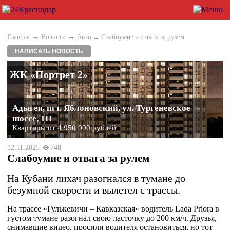
→
→
Главная
Новости
Авто
→ Слабоумие и отвага за рулем
НАПИСАТЬ НОВОСТЬ
ЖК «Портрет 2»
Адыгея, пгт. Яблоновский, ул. Тургеневское
шоссе, 1П
Квартиры от 4 950 000 рублей
12.11.2025
748
Слабоумие и отвага за рулем
На Кубани лихач разогнался в тумане до
безумной скорости и вылетел с трассы.
На трассе «Гулькевичи – Кавказская» водитель Lada Priora в
густом тумане разогнал свою ласточку до 200 км/ч. Друзья,
снимавшие видео, просили водителя остановиться, но тот