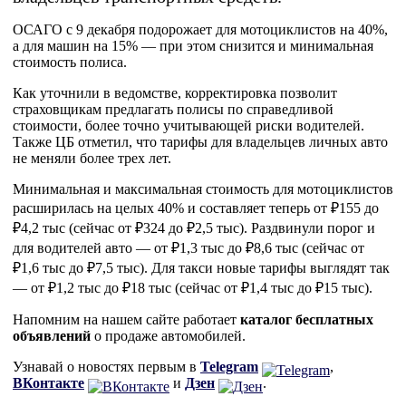
ОСАГО с 9 декабря подорожает для мотоциклистов на 40%,
а для машин на 15% — при этом снизится и минимальная
стоимость полиса.
Как уточнили в ведомстве, корректировка позволит
страховщикам предлагать полисы по справедливой
стоимости, более точно учитывающей риски водителей.
Также ЦБ отметил, что тарифы для владельцев личных авто
не меняли более трех лет.
Минимальная и максимальная стоимость для мотоциклистов
расширилась на целых 40% и составляет теперь от ₽155 до
₽4,2 тыс (сейчас от ₽324 до ₽2,5 тыс). Раздвинули порог и
для водителей авто — от ₽1,3 тыс до ₽8,6 тыс (сейчас от
₽1,6 тыс до ₽7,5 тыс). Для такси новые тарифы выглядят так
— от ₽1,2 тыс до ₽18 тыс (сейчас от ₽1,4 тыс до ₽15 тыс).
Напомним на нашем сайте работает
каталог бесплатных
объявлений
о продаже автомобилей.
Узнавай о новостях первым в
Telegram
,
ВКонтакте
и
Дзен
.