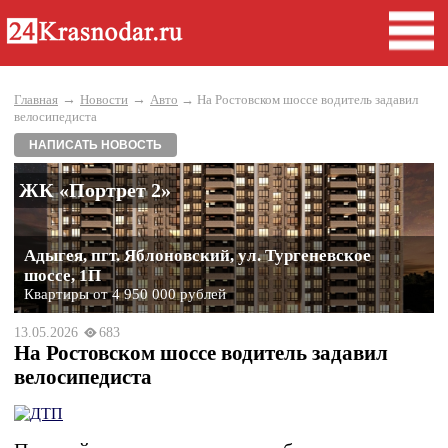
→
→
Главная
Новости
Авто
→ На Ростовском шоссе водитель задавил
велосипедиста
НАПИСАТЬ НОВОСТЬ
ЖК «Портрет 2»
Адыгея, пгт. Яблоновский, ул. Тургеневское
шоссе, 1П
Квартиры от 4 950 000 рублей
13.05.2026
683
На Ростовском шоссе водитель задавил
велосипедиста