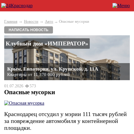
→
→
Главная
Новости
Авто
→ Опасные мусорки
НАПИСАТЬ НОВОСТЬ
Клубный дом «ИМПЕРАТОР»
Крым, Евпатория, ул. Крупской, д. 11А
Квартиры от 11 370 000 рублей
01.07.2026
573
Опасные мусорки
Краснодарец отсудил у мэрии 111 тысяч рублей
за повреждение автомобиля у контейнерной
площадки.