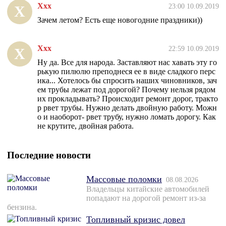
Ххх
23:00 10.09.2019
Х
Зачем летом? Есть еще новогодние праздники))
Ххх
22:59 10.09.2019
Х
Ну да. Все для народа. Заставляют нас хавать эту го
рькую пилюлю преподнеся ее в виде сладкого перс
ика... Хотелось бы спросить наших чиновников, зач
ем трубы лежат под дорогой? Почему нельзя рядом
их прокладывать? Происходит ремонт дорог, тракто
р рвет трубы. Нужно делать двойную работу. Можн
о и наоборот- рвет трубу, нужно ломать дорогу. Как
не крутите, двойная работа.
Последние новости
Массовые поломки
08.08.2026
Владельцы китайские автомобилей
попадают на дорогой ремонт из-за
бензина.
Топливный кризис довел