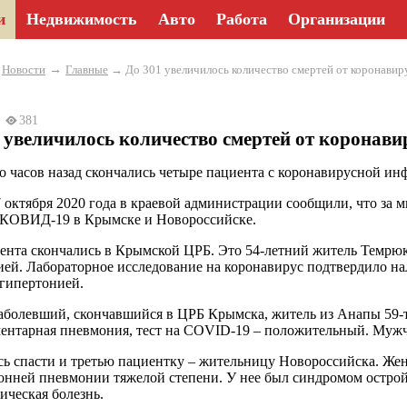
и
Недвижимость
Авто
Работа
Организации
→
→
Новости
Главные
→ До 301 увеличилось количество смертей от коронавир
20
381
 увеличилось количество смертей от коронави
о часов назад скончались четыре пациента с коронавирусной ин
7 октября 2020 года в краевой администрации сообщили, что за 
 КОВИД-19 в Крымске и Новороссийске.
ента скончались в Крымской ЦРБ. Это 54-летний житель Темрюк
ей. Лабораторное исследование на коронавирус подтвердило на
 гипертонией.
аболевший, скончавшийся в ЦРБ Крымска, житель из Анапы 59-т
ентарная пневмония, тест на COVID-19 – положительный. Мужчи
сь спасти и третью пациентку – жительницу Новороссийска. Жен
онней пневмонии тяжелой степени. У нее был синдромом острой
ическая болезнь.