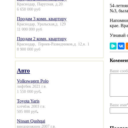
Краснодар, Парусная, д.20
54-летня
6 650 000 руб
№3, была
Продам 3 комн. квартиру
Напомним
Краснодар, Уральская,д. 129
крае. Вр
11 000 000 руб
Узнавай 
Продам 2 комн. квартиру
Краснодар, Героев-Разведчиков,д. 12,к. 1
8 900 000 руб
Коммент
Авто
Ваше соо
Volkswagen Polo
лифтбек 2021 г.в.
.
1 550 000 руб
Toyota Yaris
Ваше имя
хэтчбэк 2003 г.в.
.
505 000 руб
Nissan Qashqai
внедорожник 2007 г.в.