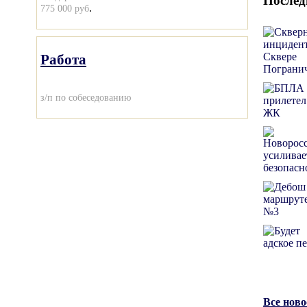
Послед
.
775 000 руб
Работа
з/п по собеседованию
Все нов