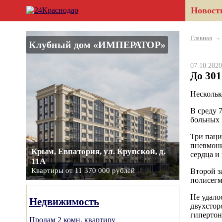
Новост
Главная
Клубный дом «ИМПЕРАТОР»
07.10.20
До 301
Нескольк
В среду 
больных
Три паци
пневмони
Крым, Евпатория, ул. Крупской, д.
сердца и
11А
Квартиры от 11 370 000 рублей
Второй з
полисегм
Не удало
Недвижимость
двухстор
гипертон
Продам 2 комн. квартиру