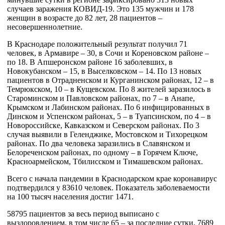
случаев заражения КОВИД-19. Это 135 мужчин и 178
женщин в возрасте до 82 лет, 28 пациентов –
несовершеннолетние.
В Краснодаре положительный результат получил 71
человек, в Армавире – 30, в Сочи и Кореновском районе –
по 18. В Апшеронском районе 16 заболевших, в
Новокубанском – 15, в Выселковском – 14. По 13 новых
пациентов в Отрадненском и Курганинском районах, 12 – в
Темрюкском, 10 – в Кущевском. По 8 жителей заразилось в
Староминском и Павловском районах, по 7 – в Анапе,
Крымском и Лабинском районах. По 6 инфицированных в
Динском и Успенском районах, 5 – в Туапсинском, по 4 – в
Новороссийске, Кавказском и Северском районах. По 3
случая выявили в Геленджике, Мостовском и Тихорецком
районах. По два человека заразились в Славянском и
Белореченском районах, по одному – в Горячем Ключе,
Красноармейском, Тбилисском и Тимашевском районах.
Всего с начала пандемии в Краснодарском крае коронавирус
подтвердился у 83610 человек. Показатель заболеваемости
на 100 тысяч населения достиг 1471.
58795 пациентов за весь период выписано с
выздоровлением, в том числе 65 – за последние сутки. 7689