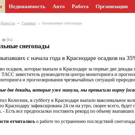
и
Недвижимость
Авто
Работа
Организации
→
→
Новости
Главные
→ Аномальные снегопады
22
964
льные снегопады
выпавших с начала года в Краснодаре осадков на 35
во осадков, которые выпали в Краснодаре за первые две декады 
л ТАСС заместитель руководителя центра мониторинга и прогн
ниторинга и прогнозирования чрезвычайных ситуаций природно
ые две декады, которые уже минули, мы превысили норму [оса
тил Колесник, в субботу в Краснодаре выпало максимальное кол
по Краснодару зафиксирована 24 см на утро, скорее всего, будет 
а. - Есть все предпосылки поставить рекорд по объему выпавших
асти отчитались
о работе по устранению последствий снегопада