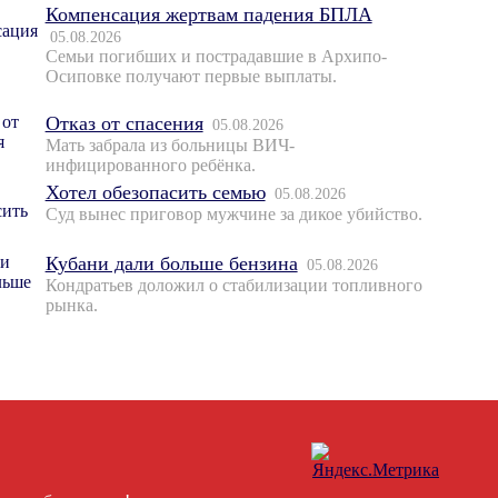
Компенсация жертвам падения БПЛА
05.08.2026
Семьи погибших и пострадавшие в Архипо-
Осиповке получают первые выплаты.
Отказ от спасения
05.08.2026
Мать забрала из больницы ВИЧ-
инфицированного ребёнка.
Хотел обезопасить семью
05.08.2026
Суд вынес приговор мужчине за дикое убийство.
Кубани дали больше бензина
05.08.2026
Кондратьев доложил о стабилизации топливного
рынка.