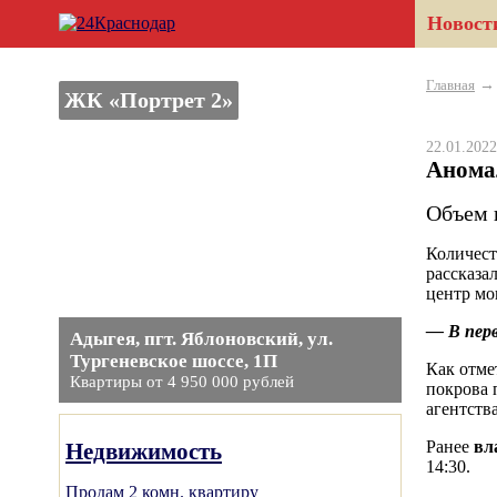
Новост
Главная
ЖК «Портрет 2»
22.01.20
Анома
Объем 
Количест
рассказа
центр мо
— В перв
Адыгея, пгт. Яблоновский, ул.
Тургеневское шоссе, 1П
Как отме
Квартиры от 4 950 000 рублей
покрова 
агентств
Ранее
вл
Недвижимость
14:30.
Продам 2 комн. квартиру