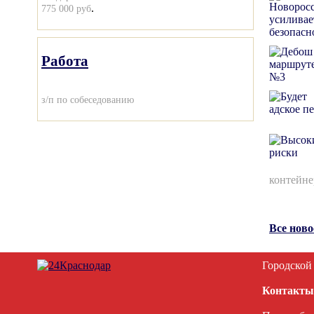
.
775 000 руб
Работа
з/п по собеседованию
контейне
Все нов
Городской
Контакты