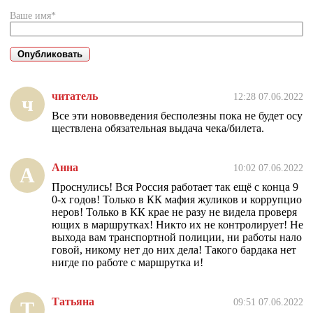
Ваше имя*
читатель
12:28 07.06.2022
ч
Все эти нововведения бесполезны пока не будет осу
ществлена обязательная выдача чека/билета.
Анна
10:02 07.06.2022
А
Проснулись! Вся Россия работает так ещё с конца 9
0-х годов! Только в КК мафия жуликов и коррупцио
неров! Только в КК крае не разу не видела проверя
ющих в маршрутках! Никто их не контролирует! Не
выхода вам транспортной полиции, ни работы нало
говой, никому нет до них дела! Такого бардака нет
нигде по работе с маршрутка и!
Татьяна
09:51 07.06.2022
Т