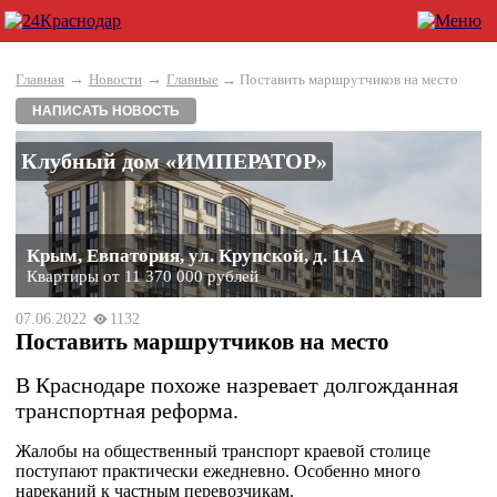
→
→
Главная
Новости
Главные
→ Поставить маршрутчиков на место
НАПИСАТЬ НОВОСТЬ
Клубный дом «ИМПЕРАТОР»
Крым, Евпатория, ул. Крупской, д. 11А
Квартиры от 11 370 000 рублей
07.06.2022
1132
Поставить маршрутчиков на место
В Краснодаре похоже назревает долгожданная
транспортная реформа.
Жалобы на общественный транспорт краевой столице
поступают практически ежедневно. Особенно много
нареканий к частным перевозчикам.