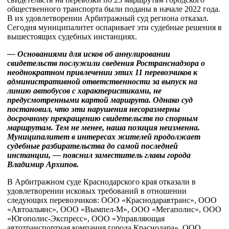
общественного транспорта были поданы в начале 2022 года.
В их удовлетворении Арбитражный суд региона отказал.
Сегодня муниципалитет оспаривает эти судебные решения в
вышестоящих судебных инстанциях.
— Основаниями для исков об аннулировании
свидетельств послужили сведения Ространснадзора о
неоднократном привлечении этих 11 перевозчиков к
административной ответственности за выпуск на
линию автобусов с характеристиками, не
предусмотренными картой маршрута. Однако суд
постановил, что эти нарушения несоразмерны
досрочному прекращению свидетельств по спорным
маршрутам. Тем не менее, наша позиция неизменна.
Муниципалитет в интересах жителей продолжает
судебные разбирательства до самой последней
инстанции, — пояснил заместитель главы города
Владимир Архипов.
В Арбитражном суде Краснодарского края отказали в
удовлетворении исковых требований в отношении
следующих перевозчиков: ООО «Краснодаравтранс», ООО
«Автоальянс», ООО «Вымпел-М», ООО «Мегаполис», ООО
«Югополис-Экспресс», ООО «Управляющая
автотранспортная компания города Краснодара», ООО