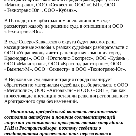
«Магистраль», ООО «Секвестр», ООО «СВП», ООО
«Технотранс-Юг», ООО «Кубань».
В Пятнадцатом арбитражном апелляционном суде
рассмотрят жалобу на решение суда в отношении и ООО
«Технотранс-Юг».
В суде Северо-Кавказского округа будут рассмотрены
кассационные жалобы в рамках судебных разбирательств с
ООО «Управляющая автотранспортная компания города
Краснодара», ООО «Югополис-Экспресс», ООО «Кубань»,
ООО «Магистраль», ООО «Краснодаравтотранс», ООО
«Вымпел-М», ООО «Секвестр» и ООО «Технотранс-Юг».
В Верховный суд администрация города планирует
обратиться по материалам судебных разбирательств с ООО
«Мегаполис», ООО «Автоальянс» и ООО «СВП», так как
нижестоящие инстанции оставили решения регионального
Арбитражного суда без изменений.
— Напомним, предрейсовый контроль технического
состояния автобусов и наличие соответствующей
лицензии уполномочены проверять только сотрудники
ГАИ и Ространснадзора, поэтому сведения о
неоднократном привлечении этих перевозчиков к