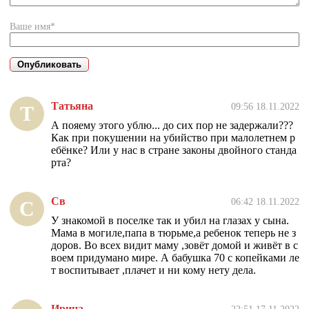
Ваше имя*
Татьяна
09:56 18.11.2022
Т
А пояему этого ублю... до сих пор не задержали???
Как при покушении на убийство при малолетнем р
ебёнке? Или у нас в стране законы двойного станда
рта?
Св
06:42 18.11.2022
С
У знакомой в поселке так и убил на глазах у сына.
Мама в могиле,папа в тюрьме,а ребенок теперь не з
доров. Во всех видит маму ,зовёт домой и живёт в с
воем придумано мире. А бабушка 70 с копейками ле
т воспитывает ,плачет и ни кому нету дела.
Ирина