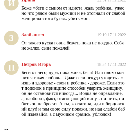
22:51 17.11.2022
И
Боже =беги с сыном от идиота..жаль ребёнка.. ужас
но что рядом были мужики и не отогнали от слабой
женщины этого бугая.. убить мог..
Злой ангел
19:19 17.11.2022
З
От такого куска говна бежать пока не поздно. Себя
не жалко, сына пожалей
Петров Игорь
18:54 17.11.2022
П
Беги от него, дура, пока жива, беги! Или плохо кон
чится такая любовь... Даже если некуда уходить - ж
изнь и здоровье - свои и ребенка - дороже. Если это
т подонок в принципе способен ударить женщину,
он не остановится никогда... Водка не оправдание,
а, наоборот, факт, отягощающий вину... ни пить, ни
бить он не бросит. А ты, козлятина, иди в борцовск
ий клуб и там свою силу покажи, не над слабой баб
ой издевайся, а с мужиком сразись, ублюдок!