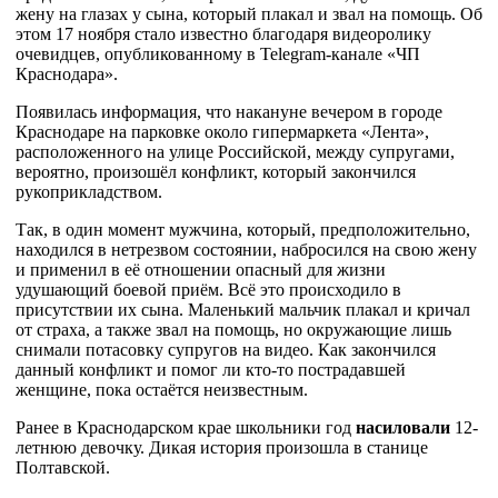
жену на глазах у сына, который плакал и звал на помощь. Об
этом 17 ноября стало известно благодаря видеоролику
очевидцев, опубликованному в Telegram-канале «ЧП
Краснодара».
Появилась информация, что накануне вечером в городе
Краснодаре на парковке около гипермаркета «Лента»,
расположенного на улице Российской, между супругами,
вероятно, произошёл конфликт, который закончился
рукоприкладством.
Так, в один момент мужчина, который, предположительно,
находился в нетрезвом состоянии, набросился на свою жену
и применил в её отношении опасный для жизни
удушающий боевой приём. Всё это происходило в
присутствии их сына. Маленький мальчик плакал и кричал
от страха, а также звал на помощь, но окружающие лишь
снимали потасовку супругов на видео. Как закончился
данный конфликт и помог ли кто-то пострадавшей
женщине, пока остаётся неизвестным.
Ранее в Краснодарском крае школьники год
насиловали
12-
летнюю девочку. Дикая история произошла в станице
Полтавской.