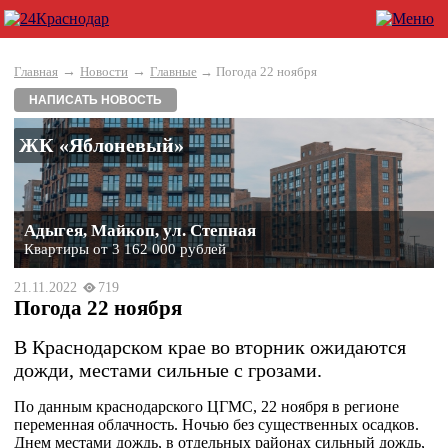
→
→
Главная
Новости
Главные
→ Погода 22 ноября
НАПИСАТЬ НОВОСТЬ
ЖК «Яблоневый»
Адыгея, Майкоп, ул. Степная
Квартиры от 3 162 000 рублей
21.11.2022
719
Погода 22 ноября
В Краснодарском крае во вторник ожидаются
дожди, местами сильные с грозами.
По данным краснодарского ЦГМС, 22 ноября в регионе
переменная облачность. Ночью без существенных осадков.
Днем местами дождь, в отдельных районах сильный дождь,