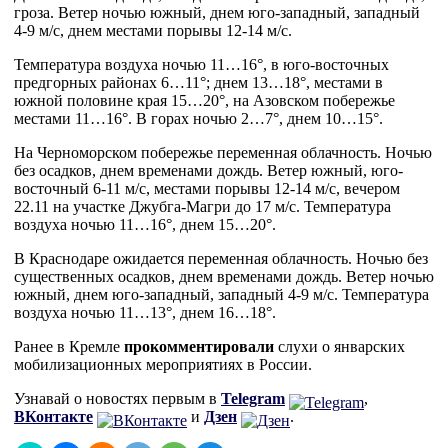
гроза. Ветер ночью южный, днем юго-западный, западный
4-9 м/с, днем местами порывы 12-14 м/с.
Температура воздуха ночью 11…16°, в юго-восточных
предгорных районах 6…11°; днем 13…18°, местами в
южной половине края 15…20°, на Азовском побережье
местами 11…16°. В горах ночью 2…7°, днем 10…15°.
На Черноморском побережье переменная облачность. Ночью
без осадков, днем временами дождь. Ветер южный, юго-
восточный 6-11 м/с, местами порывы 12-14 м/с, вечером
22.11 на участке Джубга-Магри до 17 м/с. Температура
воздуха ночью 11…16°, днем 15…20°.
В Краснодаре ожидается переменная облачность. Ночью без
существенных осадков, днем временами дождь. Ветер ночью
южный, днем юго-западный, западный 4-9 м/с. Температура
воздуха ночью 11…13°, днем 16…18°.
Ранее в Кремле
прокомментировали
слухи о январских
мобилизационных мероприятиях в России.
Узнавай о новостях первым в
Telegram
,
ВКонтакте
и
Дзен
.