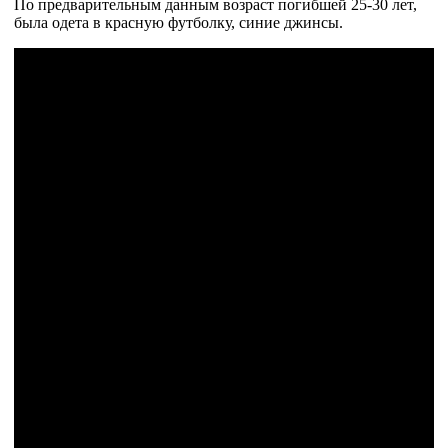
По предварительным данным возраст погибшей 25-30 лет,
была одета в красную футболку, синие джинсы.