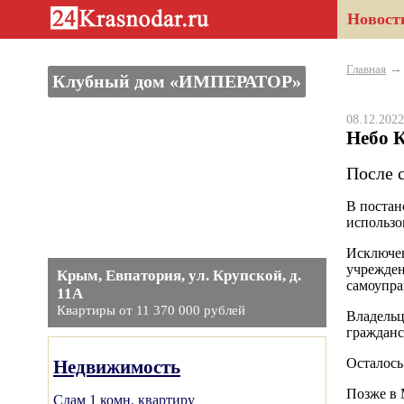
Новост
Главная
Клубный дом «ИМПЕРАТОР»
08.12.20
Небо 
После 
В постан
использо
Исключен
учрежден
Крым, Евпатория, ул. Крупской, д.
самоупра
11А
Квартиры от 11 370 000 рублей
Владельц
гражданс
Осталось
Недвижимость
Позже в 
Сдам 1 комн. квартиру