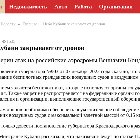
и
Недвижимость
Авто
Работа
Организации
→
→
Новости
Главные
→ Небо Кубани закрывают от дронов
22
1535
Кубани закрывают от дронов
серии атак на российские аэродромы Вениамин Конд
овлении губернатора №903 от 07 декабря 2022 года сказано, что 
вание беспилотных гражданских воздушных судов в воздушном п
ием являются беспилотники, которые используют органы госуд
ия. Также запрет не распространяется на федеральные органы г
вления и организации, выполняющие государственный оборонны
ам дронов необходимо обеспечить неукоснительное соблюдение 
ких воздушных судов с максимальной взлетной массой от 0,15 к
 только довести постановление губернатора Краснодарского края
Минтрансе Кубани рассказали, что наказывать будут по статье 1