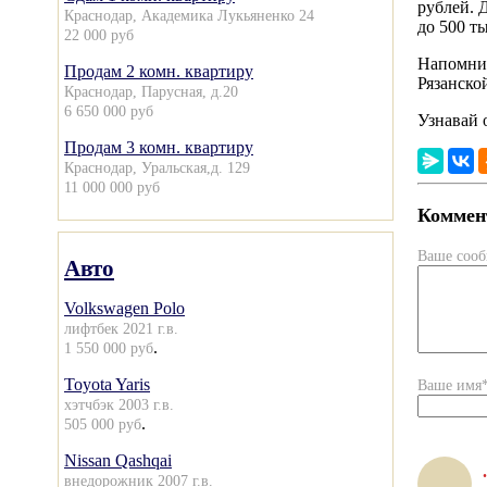
рублей. 
Краснодар, Академика Лукьяненко 24
до 500 т
22 000 руб
Напомним
Продам 2 комн. квартиру
Рязанско
Краснодар, Парусная, д.20
6 650 000 руб
Узнавай 
Продам 3 комн. квартиру
Краснодар, Уральская,д. 129
11 000 000 руб
Коммент
Ваше соо
Авто
Volkswagen Polo
лифтбек 2021 г.в.
.
1 550 000 руб
Toyota Yaris
Ваше имя
хэтчбэк 2003 г.в.
.
505 000 руб
Nissan Qashqai
.
.
внедорожник 2007 г.в.