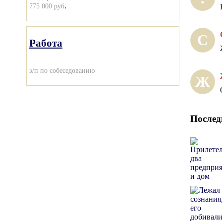
.
775 000 руб
С
Работа
з/п по собеседованию
Ж
Послед