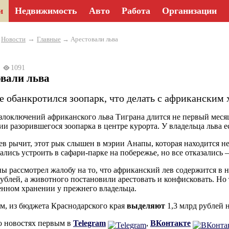
и
Недвижимость
Авто
Работа
Организации
→
→
Новости
Главные
→ Арестовали льва
22
1091
овали льва
е обанкротился зоопарк, что делать с африканским 
злоключений африканского льва Тиграна длится не первый месяц
ии разорившегося зоопарка в центре курорта. У владельца льва е
ев рычит, этот рык слышен в мэрии Анапы, которая находится не
ались устроить в сафари-парке на побережье, но все отказались
ы рассмотрел жалобу на то, что африканский лев содержится в
рублей, а животного постановили арестовать и конфисковать. Но т
енном хранении у прежнего владельца.
, из бюджета Краснодарского края
выделяют
1,3 млрд рублей 
о новостях первым в
Telegram
,
ВКонтакте