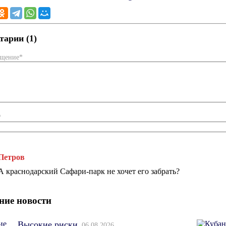
арии (1)
бщение*
*
Петров
А краснодарский Сафари-парк не хочет его забрать?
ние новости
Высокие риски
06.08.2026