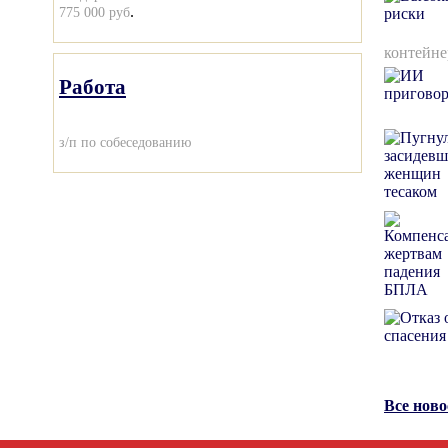
.
775 000 руб
контейне
Работа
з/п по собеседованию
Все нов