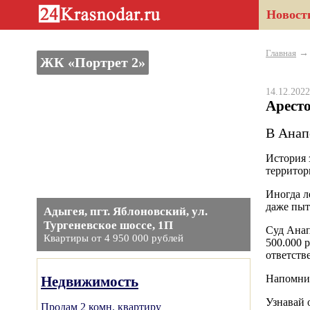
Новост
Главная
ЖК «Портрет 2»
14.12.20
Арест
В Анап
История 
территор
Иногда л
даже пыт
Адыгея, пгт. Яблоновский, ул.
Тургеневское шоссе, 1П
Cуд Анап
Квартиры от 4 950 000 рублей
500.000 
ответств
Напомним
Недвижимость
Узнавай 
Продам 2 комн. квартиру