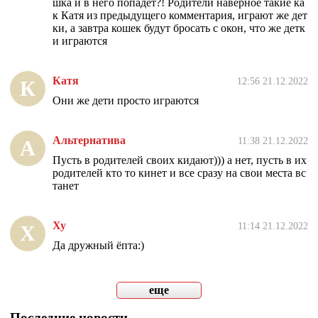
шка и в него попадёт?! Родители наверное такие ка
к Катя из предыдущего комментария, играют же дет
ки, а завтра кошек будут бросать с окон, что же детк
и играются
Катя
12:56 21.12.2022
К
Они же дети просто играются
Альтернатива
11:38 21.12.2022
А
Пусть в родителей своих кидают))) а нет, пусть в их
родителей кто то кинет и все сразу на свои места вс
танет
Ху
11:14 21.12.2022
Х
Да дружный ёпта:)
еще
Последние новости