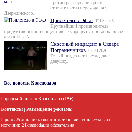
Третий раз сорвали сроки
строительства перехода на ул.
Дзержинского.
Прилетело в Эфко
07.08.2026
Крупнейший производитель
продуктов питания ищет новые маршруты поставок после
атаки БПЛА.
Скверный инцидент в Сквере
Пограничников
07.08.2026
Голый неадекват преследовал
девушку.
Все новости Краснодара
Городской портал Краснодара (18+)
Контакты
|
Размещение рекламы
При любом использовании материалов гиперссылка на
источник 24krasnodar.ru обязательна!