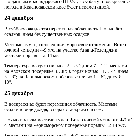
По данным краснодарского ЦГМС, в субботу и воскресенье
погода в Краснодарском крае будет переменчивой.
24 декабря
В субботу ожидается переменная облачность. Ночью без
осадков, днем без существенных осадков.
Местами туман, гололедно-изморозевое отложение. Ветер
южной четверти 4-9 м/с, на участке Анапа-Геленджик
местами порывы 12-14 м/с.
Температура воздуха ночью +2…-3°; днем 7…12°, местами
на Азовском побережье 3…8°; в горах ночью +1…-4°, днем
3…8°; на Черноморском побережье ночью 1…6°, днем 8…
13°.
25 декабря
В воскресенье будет переменная облачность. Местами
осадки в виде дождя, в горах с мокрым снегом.
Ночью и утром местами туман. Ветер южной четверти 4-9 м/
с, местами на Черноморском побережье порывы 12-14 м/с.
Температура воздуха ночью 0…+5°, местами в восточной