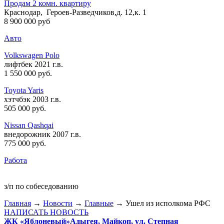
Продам 2 комн. квартиру
Краснодар, Героев-Разведчиков,д. 12,к. 1
8 900 000 руб
Авто
Volkswagen Polo
лифтбек 2021 г.в.
1 550 000 руб
.
Toyota Yaris
хэтчбэк 2003 г.в.
505 000 руб
.
Nissan Qashqai
внедорожник 2007 г.в.
775 000 руб
.
Работа
з/п по собеседованию
Главная
→
Новости
→
Главные
→ Ушел из исполкома РФС
НАПИСАТЬ НОВОСТЬ
ЖК «Яблоневый»
Адыгея, Майкоп, ул. Степная