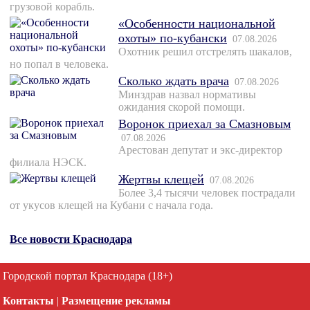
грузовой корабль.
«Особенности национальной
охоты» по-кубански
07.08.2026
Охотник решил отстрелять шакалов,
но попал в человека.
Сколько ждать врача
07.08.2026
Минздрав назвал нормативы
ожидания скорой помощи.
Воронок приехал за Смазновым
07.08.2026
Арестован депутат и экс-директор
филиала НЭСК.
Жертвы клещей
07.08.2026
Более 3,4 тысячи человек пострадали
от укусов клещей на Кубани с начала года.
Все новости Краснодара
Городской портал Краснодара (18+)
Контакты
|
Размещение рекламы