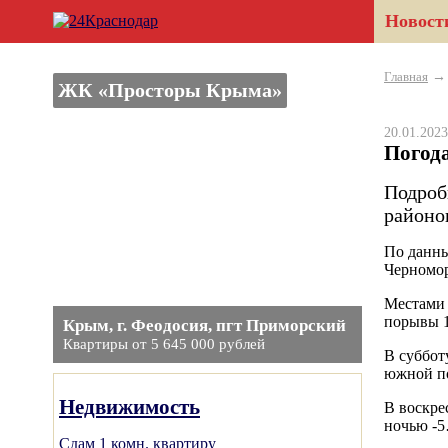
Новост
Главная
ЖК «Просторы Крыма»
20.01.20
Погода
Подроб
районо
По данны
Черномор
Местами 
порывы 1
Крым, г. Феодосия, пгт Приморский
Квартиры от 5 645 000 рублей
В суббот
южной по
Недвижимость
В воскре
ночью -5
Сдам 1 комн. квартиру