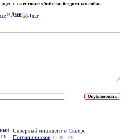
дарцев на
жестокое убийство бездомных собак
.
и
Дзен
.
Скверный инцидент в Сквере
Пограничников
07.08.2026