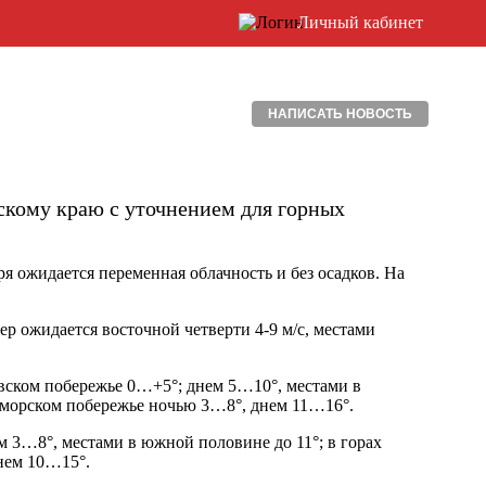
Личный кабинет
НАПИСАТЬ НОВОСТЬ
скому краю с уточнением для горных
я ожидается переменная облачность и без осадков. На
р ожидается восточной четверти 4-9 м/с, местами
овском побережье 0…+5°; днем 5…10°, местами в
номорском побережье ночью 3…8°, днем 11…16°.
ем 3…8°, местами в южной половине до 11°; в горах
нем 10…15°.