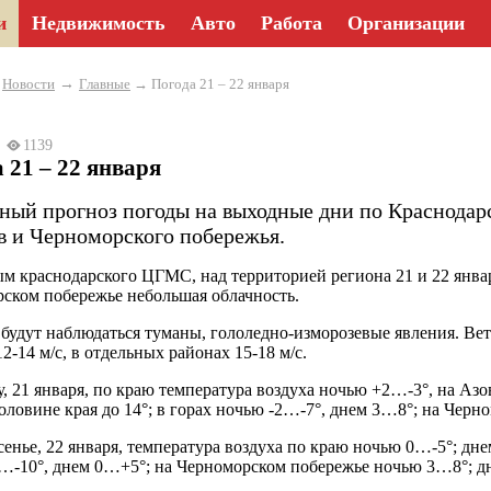
и
Недвижимость
Авто
Работа
Организации
→
→
Новости
Главные
→ Погода 21 – 22 января
23
1139
 21 – 22 января
ный прогноз погоды на выходные дни по Краснодар
в и Черноморского побережья.
м краснодарского ЦГМС, над территорией региона 21 и 22 январ
ском побережье небольшая облачность.
будут наблюдаться туманы, гололедно-изморозевые явления. Вете
2-14 м/с, в отдельных районах 15-18 м/с.
у, 21 января, по краю температура воздуха ночью +2…-3°, на Аз
ловине края до 14°; в горах ночью -2…-7°, днем 3…8°; на Чер
сенье, 22 января, температура воздуха по краю ночью 0…-5°; дн
…-10°, днем 0…+5°; на Черноморском побережье ночью 3…8°; д