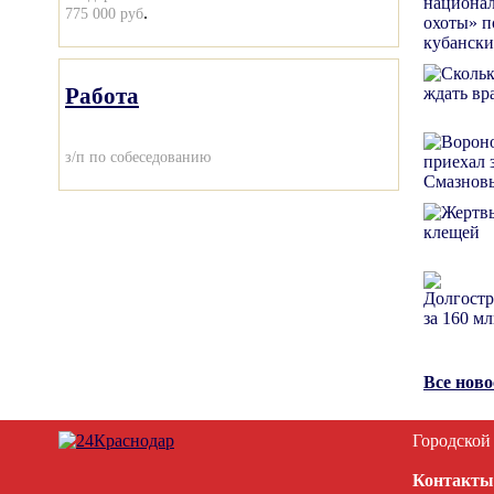
.
775 000 руб
Работа
з/п по собеседованию
Все нов
Городской
Контакты