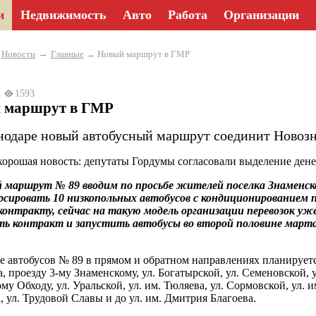
и
Недвижимость
Авто
Работа
Организации
→
→
Новости
Главные
→ Новый маршрут в ГМР
23
1593
 маршрут в ГМР
нодаре новый автобусный маршрут соединит Новозн
орошая новость: депутаты Гордумы согласовали выделение дене
маршрут № 89 вводим по просьбе жителей поселка Знаменско
рсировать 10 низкопольных автобусов с кондиционированием 
онтракту, сейчас на такую модель организации перевозок у
ь контракт и запустить автобусы во второй половине марта
 автобусов № 89 в прямом и обратном направлениях планируетс
, проезду 3-му Знаменскому, ул. Богатырской, ул. Семеновской, у
у Обходу, ул. Уральской, ул. им. Тюляева, ул. Сормовской, ул. им
, ул. Трудовой Славы и до ул. им. Дмитрия Благоева.