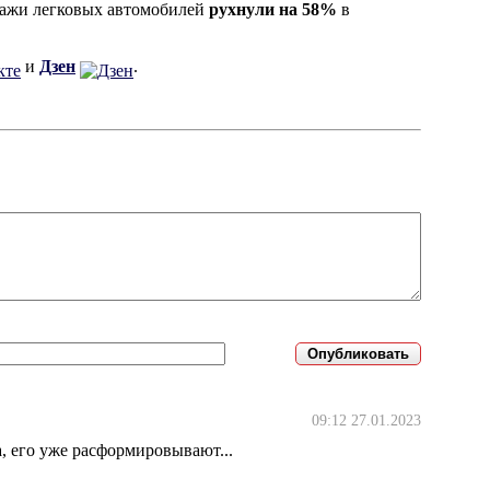
одажи легковых автомобилей
рухнули на 58%
в
и
Дзен
.
09:12 27.01.2023
, его уже расформировывают...