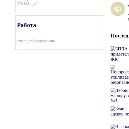
.
775 000 руб
Ф
Работа
Послед
з/п по собеседованию