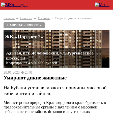
→
→
Главная
Новости
Главные
→ Умирают дикие животные
НАПИСАТЬ НОВОСТЬ
ЖК «Портрет 2»
Адыгея, пгт. Яблоновский, ул. Тургеневское
шоссе, 1П
Квартиры от 4 950 000 рублей
28.01.2023
2348
Умирают дикие животные
На Кубани устанавливаются причины массовой
гибели птиц и зайцев.
Министерство природы Краснодарского края обратилось в
правоохранительные органы с заявлением о массовой
гибели в регионе зайцев, фазанов и других диких