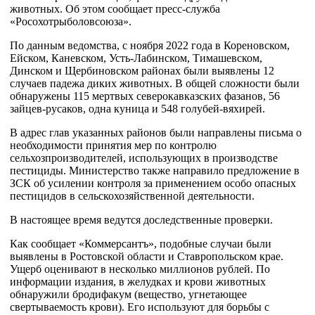
животных. Об этом сообщает пресс-служба
«Росохотрыболовсоюза».
По данным ведомства, с ноября 2022 года в Кореновском,
Ейском, Каневском, Усть-Лабинском, Тимашевском,
Динском и Щербиновском районах были выявлены 12
случаев падежа диких животных. В общей сложности были
обнаружены 115 мертвых северокавказских фазанов, 56
зайцев-русаков, одна куница и 548 голубей-вяхирей.
В адрес глав указанных районов были направлены письма о
необходимости принятия мер по контролю
сельхозпроизводителей, использующих в производстве
пестициды. Министерство также направило предложение в
ЗСК об усилении контроля за применением особо опасных
пестицидов в сельскохозяйственной деятельности.
В настоящее время ведутся доследственные проверки.
Как сообщает «Коммерсантъ», подобные случаи были
выявлены в Ростовской области и Ставропольском крае.
Ущерб оценивают в несколько миллионов рублей. По
информации издания, в желудках и крови животных
обнаружили бродифакум (вещество, угнетающее
свертываемость крови). Его используют для борьбы с