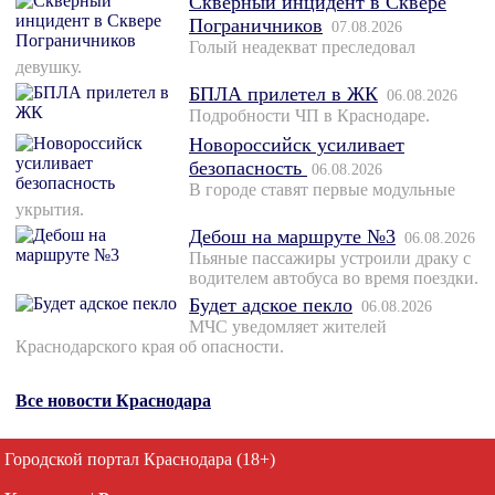
Скверный инцидент в Сквере
Пограничников
07.08.2026
Голый неадекват преследовал
девушку.
БПЛА прилетел в ЖК
06.08.2026
Подробности ЧП в Краснодаре.
Новороссийск усиливает
безопасность
06.08.2026
В городе ставят первые модульные
укрытия.
Дебош на маршруте №3
06.08.2026
Пьяные пассажиры устроили драку с
водителем автобуса во время поездки.
Будет адское пекло
06.08.2026
МЧС уведомляет жителей
Краснодарского края об опасности.
Все новости Краснодара
Городской портал Краснодара (18+)