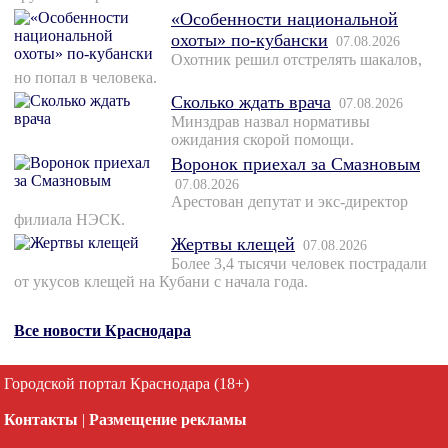
«Особенности национальной
охоты» по-кубански
07.08.2026
Охотник решил отстрелять шакалов,
но попал в человека.
Сколько ждать врача
07.08.2026
Минздрав назвал нормативы
ожидания скорой помощи.
Воронок приехал за Смазновым
07.08.2026
Арестован депутат и экс-директор
филиала НЭСК.
Жертвы клещей
07.08.2026
Более 3,4 тысячи человек пострадали
от укусов клещей на Кубани с начала года.
Все новости Краснодара
Городской портал Краснодара (18+)
Контакты
|
Размещение рекламы