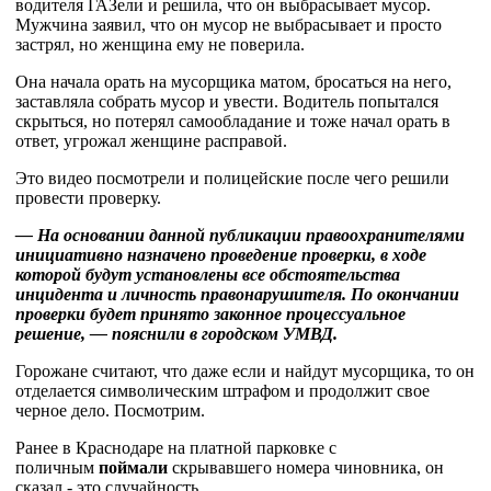
водителя ГАЗели и решила, что он выбрасывает мусор.
Мужчина заявил, что он мусор не выбрасывает и просто
застрял, но женщина ему не поверила.
Она начала орать на мусорщика матом, бросаться на него,
заставляла собрать мусор и увести. Водитель попытался
скрыться, но потерял самообладание и тоже начал орать в
ответ, угрожал женщине расправой.
Это видео посмотрели и полицейские после чего решили
провести проверку.
— На основании данной публикации правоохранителями
инициативно назначено проведение проверки, в ходе
которой будут установлены все обстоятельства
инцидента и личность правонарушителя. По окончании
проверки будет принято законное процессуальное
решение, — пояснили в городском УМВД.
Горожане считают, что даже если и найдут мусорщика, то он
отделается символическим штрафом и продолжит свое
черное дело. Посмотрим.
Ранее в Краснодаре на платной парковке с
поличным
поймали
скрывавшего номера чиновника, он
сказал - это случайность.