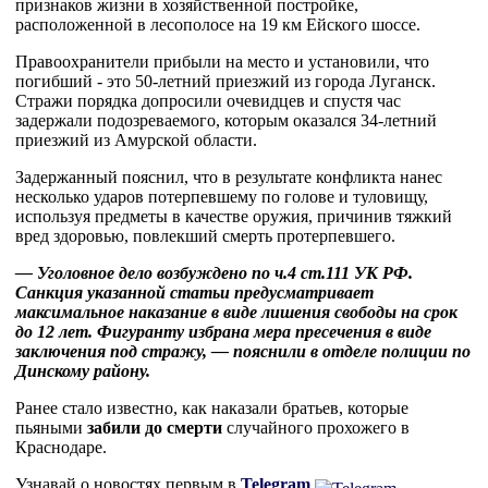
признаков жизни в хозяйственной постройке,
расположенной в лесополосе на 19 км Ейского шоссе.
Правоохранители прибыли на место и установили, что
погибший - это 50-летний приезжий из города Луганск.
Стражи порядка допросили очевидцев и спустя час
задержали подозреваемого, которым оказался 34-летний
приезжий из Амурской области.
Задержанный пояснил, что в результате конфликта нанес
несколько ударов потерпевшему по голове и туловищу,
используя предметы в качестве оружия, причинив тяжкий
вред здоровью, повлекший смерть протерпевшего.
— Уголовное дело возбуждено по ч.4 ст.111 УК РФ.
Санкция указанной статьи предусматривает
максимальное наказание в виде лишения свободы на срок
до 12 лет. Фигуранту избрана мера пресечения в виде
заключения под стражу, — пояснили в отделе полиции по
Динскому району.
Ранее стало известно, как наказали братьев, которые
пьяными
забили до смерти
случайного прохожего в
Краснодаре.
Узнавай о новостях первым в
Telegram
,