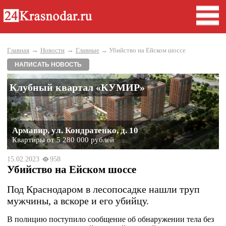
→
→
Главная
Новости
Главные
→ Убийство на Ейском шоссе
НАПИСАТЬ НОВОСТЬ
Клубный квартал «КУМИР»
Армавир, ул. Кондратенко, д. 10
Квартиры от 5 280 000 рублей
15.02.2023
958
Убийство на Ейском шоссе
Под Краснодаром в лесопосадке нашли труп
мужчины, а вскоре и его убийцу.
В полицию поступило сообщение об обнаружении тела без