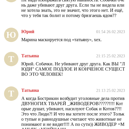
нь даже убивают друг друга. Если ты не видела или
не хотела знать, это не значит, что этого нет. И ещё,
что у тебя так болит и потому брвзгаешь ядом??
Юрий
01:54 26.02.2023
Ю
Марина маскируется под «татьяну», хех.
Татьяна
21:15 25.02.2023
Т
Юрий. Собачки. Не убивают друг друга. Как ВЫ "Л
ЮДИ" САМОЕ ПОДЛОЕ И КОНЧЕНОЕ СУЩЕСТ
ВО ЭТО ЧЕЛОВЕК!
Татьяна
21:13 25.02.2023
Т
А когда Бострикин возбудит уголовные дела против
ДВУНОГИХ ТВАРЕЙ _ЖИВОДЕРОВ?????!!!! Кот
орые душат, убивают, насилуют Собак и Котов??!!
Это что Люди?! И что вы хотите после этого? Тольк
о тупые и равнодушные считают что животные не
понимают и не видят!!!! А по сути)) ЖИВОДЕР =М