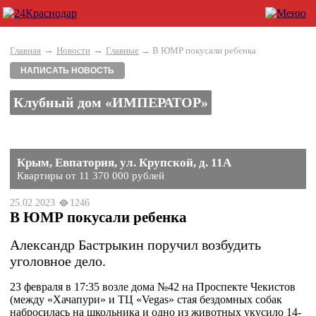
→
→
Главная
Новости
Главные
→ В ЮМР покусали ребенка
НАПИСАТЬ НОВОСТЬ
Клубный дом «ИМПЕРАТОР»
Крым, Евпатория, ул. Крупской, д. 11А
Квартиры от 11 370 000 рублей
25.02.2023
1246
В ЮМР покусали ребенка
Александр Бастрыкин поручил возбудить
уголовное дело.
23 февраля в 17:35 возле дома №42 на Проспекте Чекистов
(между «Хачапури» и ТЦ «Vegas» стая бездомных собак
набросилась на школьника и одно из животных укусило 14-