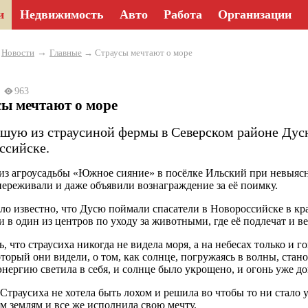
и
Недвижимость
Авто
Работа
Организации
→
→
Новости
Главные
→ Страусы мечтают о море
23
963
сы мечтают о море
шую из страусиной фермы в Северском районе Дусю
ссийске.
 из агроусадьбы «Южное сияние» в посёлке Ильский при невыяс
переживали и даже объявили вознаграждение за её поимку.
ало известно, что Дусю поймали спасатели в Новороссийске в к
и в один из центров по уходу за животными, где её подлечат и в
, что страусиха никогда не видела моря, а на небесах только и г
который они видели, о том, как солнце, погружаясь в волны, стан
энергию светила в себя, и солнце было укрощено, и огонь уже дог
Страусиха не хотела быть лохом и решила во чтобы то ни стало у
м землям и все же исполнила свою мечту.