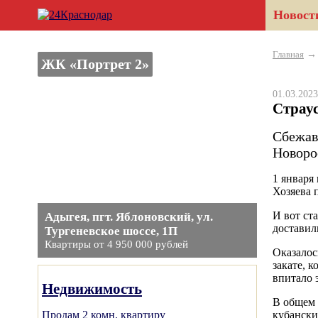
Новост
Главная
ЖК «Портрет 2»
01.03.20
Страу
Сбежав
Новоро
1 января
Хозяева 
И вот ст
Адыгея, пгт. Яблоновский, ул.
доставил
Тургеневское шоссе, 1П
Квартиры от 4 950 000 рублей
Оказалось
закате, 
впитало 
Недвижимость
В общем 
Продам 2 комн. квартиру
кубански