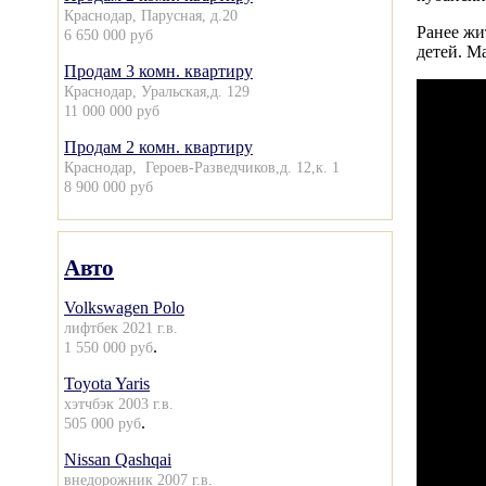
Краснодар, Парусная, д.20
Ранее ж
6 650 000 руб
детей. М
Продам 3 комн. квартиру
Краснодар, Уральская,д. 129
11 000 000 руб
Продам 2 комн. квартиру
Краснодар, Героев-Разведчиков,д. 12,к. 1
8 900 000 руб
Авто
Volkswagen Polo
лифтбек 2021 г.в.
.
1 550 000 руб
Toyota Yaris
хэтчбэк 2003 г.в.
.
505 000 руб
Nissan Qashqai
внедорожник 2007 г.в.