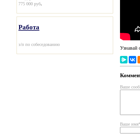
.
775 000 руб
Работа
з/п по собеседованию
Узнавай 
Коммент
Ваше соо
Ваше имя