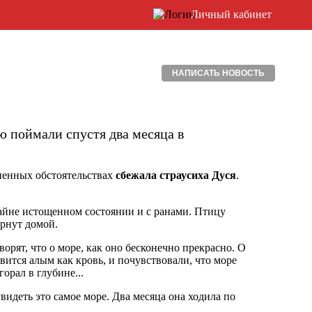
Личный кабинет
НАПИСАТЬ НОВОСТЬ
 поймали спустя два месяца в
ненных обстоятельствах
сбежала страусиха Дуся
.
райне истощенном состоянии и с ранами. Птицу
ернут домой.
оворят, что о море, как оно бесконечно прекрасно. О
овится алым как кровь, и почувствовали, что море
орал в глубине...
видеть это самое море. Два месяца она ходила по