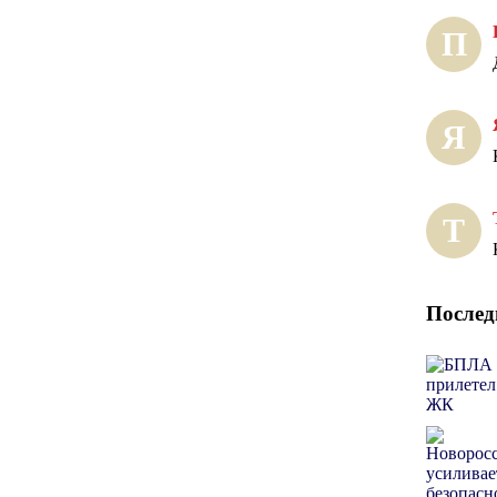
П
Я
Т
Послед