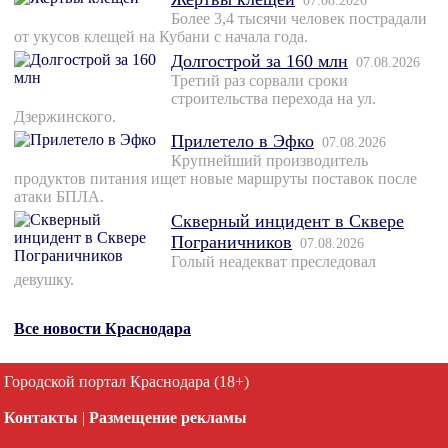
07.08.2026
Более 3,4 тысячи человек пострадали
от укусов клещей на Кубани с начала года.
Долгострой за 160 млн
07.08.2026
Третий раз сорвали сроки
строительства перехода на ул.
Дзержинского.
Прилетело в Эфко
07.08.2026
Крупнейший производитель
продуктов питания ищет новые маршруты поставок после
атаки БПЛА.
Скверный инцидент в Сквере
Пограничников
07.08.2026
Голый неадекват преследовал
девушку.
Все новости Краснодара
Городской портал Краснодара (18+)
Контакты
|
Размещение рекламы