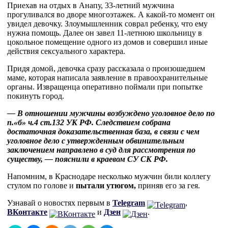
Приехав на отдых в Анапу, 33-летний мужчина
прогуливался во дворе многоэтажек. А какой-то момент он
увидел девочку. Злоумышленник соврал ребенку, что ему
нужна помощь. Далее он завел 11-летнюю школьницу в
цокольное помещение одного из домов и совершил иные
действия сексуального характера.
Придя домой, девочка сразу рассказала о произошедшем
маме, которая написала заявление в правоохранительные
органы. Извращенца оперативно поймали при попытке
покинуть город.
— В отношении мужчины возбуждено уголовное дело по
п.«б» ч.4 ст.132 УК РФ. Следствием собрана
достаточная доказательственная база, в связи с чем
уголовное дело с утвержденным обвинительным
заключением направлено в суд для рассмотрения по
существу, — пояснили в краевом СУ СК РФ.
Напомним, в Краснодаре несколько мужчин били коллегу
стулом по голове и
пытали утюгом
,
приняв его за гея.
Узнавай о новостях первым в
Telegram
,
ВКонтакте
и
Дзен
.