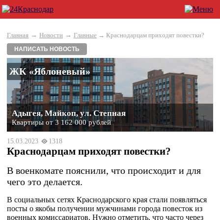
→
→
Главная
Новости
Главные
→ Краснодарцам приходят повестки?
НАПИСАТЬ НОВОСТЬ
ЖК «Яблоневый»
Адыгея, Майкоп, ул. Степная
Квартиры от 3 162 000 рублей
15.03.2023
1318
Краснодарцам приходят повестки?
В военкомате пояснили, что происходит и для
чего это делается.
В социальных сетях Краснодарского края стали появляться
посты о якобы получении мужчинами города повесток из
военных комиссариатов. Нужно отметить, что часто через