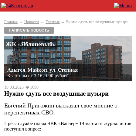
→
→
Главная
Новости
Главные
→ Нужно сдуть все воздушные пузыри
НАПИСАТЬ НОВОСТЬ
ЖК «Яблоневый»
Адыгея, Майкоп, ул. Степная
Квартиры от 3 162 000 рублей
19.03.2023
1690
Нужно сдуть все воздушные пузыри
Евгений Пригожин высказал свое мнение о
перспективах СВО.
Пресс службе главы ЧВК «Вагнер» 19 марта от журналистов
поcтупил вопрос: