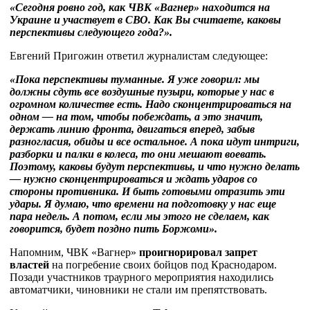
«Сегодня ровно год, как ЧВК «Вагнер» находится на
Украине и участвует в СВО. Как Вы считаете, каковы
перспективы следующего года?».
Евгений Пригожин ответил журналистам следующее:
«Пока перспективы туманные. Я уже говорил: мы
должны сдуть все воздушные пузыри, которые у нас в
огромном количестве есть. Надо сконцентрироваться на
одном — на том, чтобы побеждать, а это значит,
держать линию фронта, двигаться вперед, забыв
разногласия, обиды и все остальное. А пока идут интриги,
разборки и палки в колеса, то они мешают воевать.
Поэтому, каковы будут перспективы, и что нужно делать
— нужно сконцентрироваться и ждать ударов со
стороны противника. И быть готовыми отразить эти
удары. Я думаю, что времени на подготовку у нас еще
пара недель. А потом, если мы этого не сделаем, как
говорится, будет поздно пить Боржоми».
Напомним, ЧВК «Вагнер»
проигнорировал запрет
властей
на погребение своих бойцов под Краснодаром.
Позади участников траурного мероприятия находились
автоматчики, чиновники не стали им препятствовать.