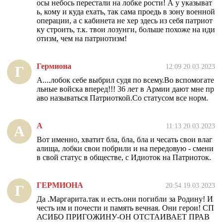
осы небось перестали на лобке рости! А у указыват
ь, кому и куда ехать, так сама проедь в зону военной
операции, а с кабинета не хер здесь из себя патриот
ку строить, т.к. твои лозунги, больше похоже на иди
отизм, чем на патриотизм!
Гермиона
12:09 20.03.2023
Г
А....лобок себе выбрил судя по всему.Во вспомогате
льные войска вперед!!! 36 лет в Армии дают мне пр
аво называться Патриоткой.Со статусом все норм.
А
11:13 20.03.2023
А
Вот именно, хватит бла, бла, бла и чесать свои влаг
алища, лобки свои побрили и на передовую - смени
в свой статус в обществе, с Идиоток на Патриоток.
ГЕРМИОНА
20:54 19.03.2023
Г
Да .Маргарита.так и есть.они погибли за Родину! И
честь им и почести и память вечная. Они герои! СП
АСИБО ПРИГОЖИНУ-ОН ОТСТАИВАЕТ ПРАВ