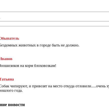
*
Обыватель
Бездомных животных в городе быть не должно.
Иванов
Зоошизиков на корм блоховозкам!
Татьяна
Собак чипируют, и привозят на место откуда отловили.....очень х
рошлого года.
ние новости