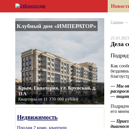
Новост
Главная
Клубный дом «ИМПЕРАТОР»
25.03.20
Дела с
Подряд
Как сооб
бездомны
благоуст
— Мы отв
Крым, Евпатория, ул. Крупской, д.
распрост
11А
— тщател
Квартиры от 11 370 000 рублей
Подрядчи
его мнен
Недвижимость
— Приезж
диагност
Продам 2 комн. квартиру