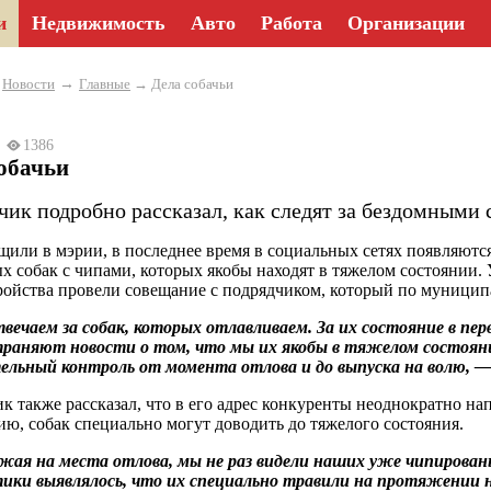
и
Недвижимость
Авто
Работа
Организации
→
→
Новости
Главные
→ Дела собачьи
23
1386
обачьи
чик подробно рассказал, как следят за бездомными 
щили в мэрии, в последнее время в социальных сетях появляют
х собак с чипами, которых якобы находят в тяжелом состоянии.
ройства провели совещание с подрядчиком, который по муниципа
ечаем за собак, которых отлавливаем. За их состояние в перв
раняют новости о том, что мы их якобы в тяжелом состояни
ьный контроль от момента отлова и до выпуска на волю, — 
к также рассказал, что в его адрес конкуренты неоднократно на
ию, собак специально могут доводить до тяжелого состояния.
ая на места отлова, мы не раз видели наших уже чипирован
ики выявлялось, что их специально травили на протяжении не