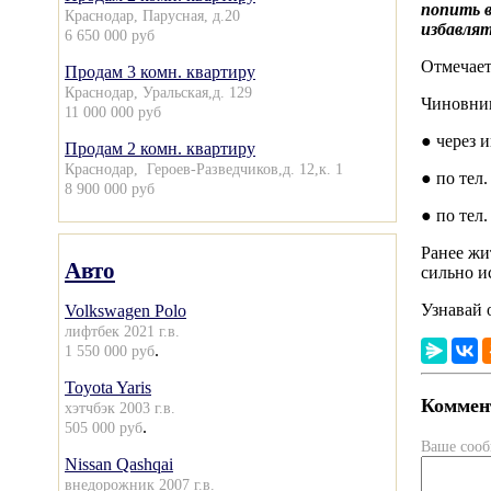
попить в
Краснодар, Парусная, д.20
избавлят
6 650 000 руб
Отмечает
Продам 3 комн. квартиру
Краснодар, Уральская,д. 129
Чиновник
11 000 000 руб
● через 
Продам 2 комн. квартиру
Краснодар, Героев-Разведчиков,д. 12,к. 1
● по тел
8 900 000 руб
● по тел
Ранее жи
Авто
сильно и
Узнавай 
Volkswagen Polo
лифтбек 2021 г.в.
.
1 550 000 руб
Toyota Yaris
Коммент
хэтчбэк 2003 г.в.
.
505 000 руб
Ваше соо
Nissan Qashqai
внедорожник 2007 г.в.