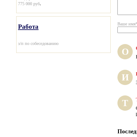
.
775 000 руб
Ваше имя
Работа
з/п по собеседованию
О
И
Т
Послед