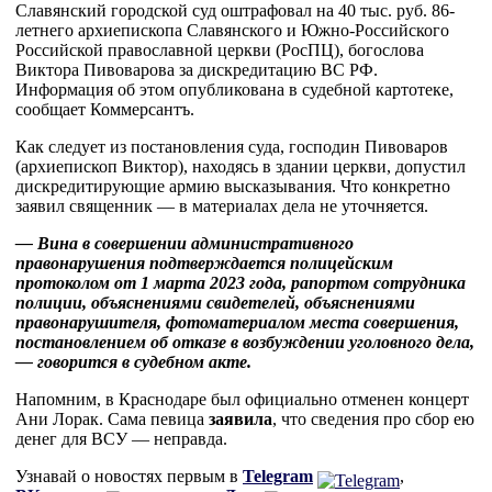
Славянский городской суд оштрафовал на 40 тыс. руб. 86-
летнего архиепископа Славянского и Южно-Российского
Российской православной церкви (РосПЦ), богослова
Виктора Пивоварова за дискредитацию ВС РФ.
Информация об этом опубликована в судебной картотеке,
сообщает Коммерсантъ.
Как следует из постановления суда, господин Пивоваров
(архиепископ Виктор), находясь в здании церкви, допустил
дискредитирующие армию высказывания. Что конкретно
заявил священник — в материалах дела не уточняется.
— Вина в совершении административного
правонарушения подтверждается полицейским
протоколом от 1 марта 2023 года, рапортом сотрудника
полиции, объяснениями свидетелей, объяснениями
правонарушителя, фотоматериалом места совершения,
постановлением об отказе в возбуждении уголовного дела,
— говорится в судебном акте.
Напомним, в Краснодаре был официально отменен концерт
Ани Лорак. Сама певица
заявила
, что сведения про сбор ею
денег для ВСУ — неправда.
Узнавай о новостях первым в
Telegram
,