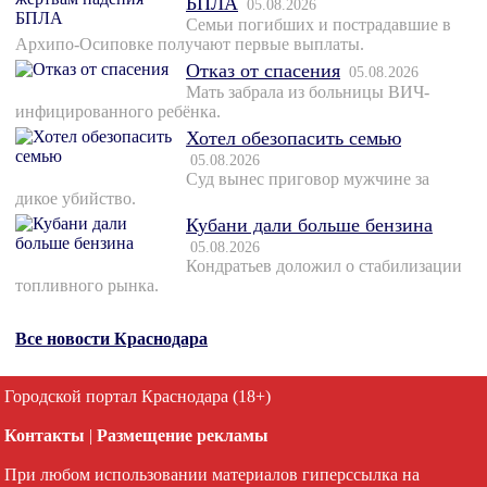
БПЛА
05.08.2026
Семьи погибших и пострадавшие в
Архипо-Осиповке получают первые выплаты.
Отказ от спасения
05.08.2026
Мать забрала из больницы ВИЧ-
инфицированного ребёнка.
Хотел обезопасить семью
05.08.2026
Суд вынес приговор мужчине за
дикое убийство.
Кубани дали больше бензина
05.08.2026
Кондратьев доложил о стабилизации
топливного рынка.
Все новости Краснодара
Городской портал Краснодара (18+)
Контакты
|
Размещение рекламы
При любом использовании материалов гиперссылка на