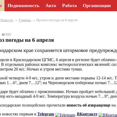
и
Недвижимость
Авто
Работа
Организации
→
→
Новости
Главные
→ Прогноз погоды на 6 апреля
23
890
з погоды на 6 апреля
нодарском крае сохраняется штормовое предупрежд
щили в Краснодарском ЦГМС, 6 апреля в регионе будет облачно
 В отдельных районах комплекс метеорологических явлений: сил
ветром 20 м/с. Ночью и утром местами туман.
ной четверти 4-9 м/с, утром и днем местами порывы 12-14 м/с. 
чью 1…6°, днем 7…12°; на Черноморском побережье ночью 7…12
даре будет облачно с прояснениями. Ночью пройдет небольшой 
етер юго-западный 4-9 м/с. Температура воздуха ночью 7…9°, дн
аснодарские полицейские прочитали
новость об извращенце
на 
о новостях первым в
Telegram
,
ВКонтакте