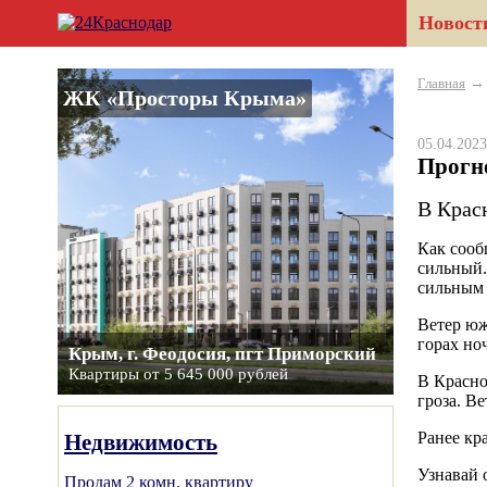
Новост
Главная
ЖК «Просторы Крыма»
05.04.20
Прогно
В Крас
Как сооб
сильный.
сильным 
Ветер юж
горах но
Крым, г. Феодосия, пгт Приморский
Квартиры от 5 645 000 рублей
В Красно
гроза. В
Ранее кр
Недвижимость
Узнавай 
Продам 2 комн. квартиру