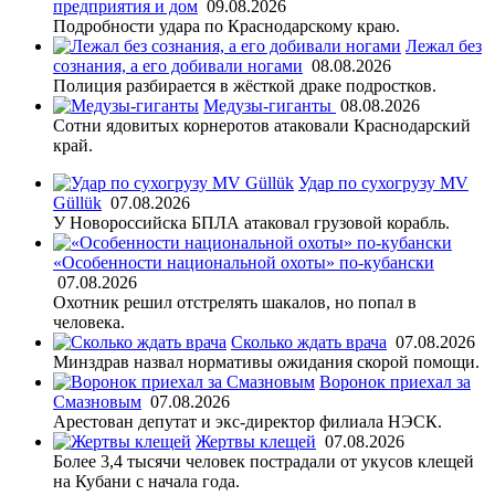
предприятия и дом
09.08.2026
Подробности удара по Краснодарскому краю.
Лежал без
сознания, а его добивали ногами
08.08.2026
Полиция разбирается в жёсткой драке подростков.
Медузы-гиганты
08.08.2026
Сотни ядовитых корнеротов атаковали Краснодарский
край.
Удар по сухогрузу MV
Güllük
07.08.2026
У Новороссийска БПЛА атаковал грузовой корабль.
«Особенности национальной охоты» по-кубански
07.08.2026
Охотник решил отстрелять шакалов, но попал в
человека.
Сколько ждать врача
07.08.2026
Минздрав назвал нормативы ожидания скорой помощи.
Воронок приехал за
Смазновым
07.08.2026
Арестован депутат и экс-директор филиала НЭСК.
Жертвы клещей
07.08.2026
Более 3,4 тысячи человек пострадали от укусов клещей
на Кубани с начала года.