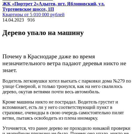
ЖК «Портрет 2»
Адыгея, пгт. Яблоновский, ул.
Тургеневское шоссе, 1П
Квартиры от 5 010 000 рублей
14.04.2023
916
Дерево упало на машину
Почему в Краснодаре даже во время
незначительного ветра падают деревья никто не
знает.
Водитель легковушки хотел выехать с парковки дома №279 по
улице Северной, и только тронулся, как на него свалилось
дерево, окутав ветвями почти весь автомобиль.
Кроме машины никто не пострадал. Водитель грустит и
вспоминает, есть ли у него соответствующий пункт в
страховке, очевидцы в свою очередь самостоятельно пилят
ветви, пытаясь освободить из плена иномарку.
Уточняется, что ранее дерево не проходило никакой проверки
и аварийным признано не было. Почему оно упало, никто не