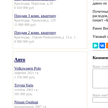
давно не
Краснодар, Парусная, д.20
6 650 000 руб
Почетные
Продам 3 комн. квартиру
расходов
пишет «Б
Краснодар, Уральская,д. 129
11 000 000 руб
Ранее Ве
Продам 2 комн. квартиру
Узнавай 
Краснодар, Героев-Разведчиков,д. 12,к. 1
8 900 000 руб
Коммент
Авто
Ваше соо
Volkswagen Polo
лифтбек 2021 г.в.
.
1 550 000 руб
Toyota Yaris
хэтчбэк 2003 г.в.
.
505 000 руб
Ваше имя
Nissan Qashqai
внедорожник 2007 г.в.