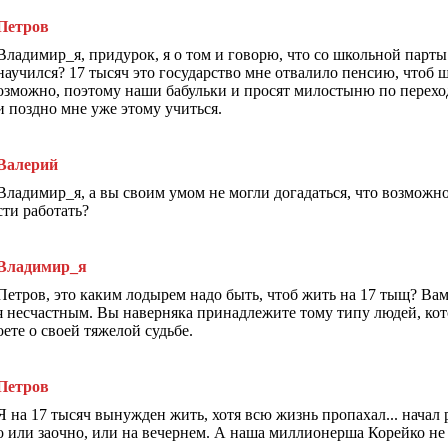
Петров
Владимир_я, придурок, я о том и говорю, что со школьной парты 
научился? 17 тысяч это государство мне отвалило пенсию, чтоб 
озможно, поэтому наши бабульки и просят милостыню по перехода
и поздно мне уже этому учиться.
Валерий
Владимир_я, а вы своим умом не могли догадаться, что возможн
сти работать?
Владимир_я
Петров, это каким лодырем надо быть, чтоб жить на 17 тыщ? Вам 
я несчастным. Вы наверняка принадлежите тому типу людей, кот
оете о своей тяжелой судьбе.
Петров
Я на 17 тысяч вынужден жить, хотя всю жизнь пропахал... начал 
о или заочно, или на вечернем. А наша миллионерша Корейко не 