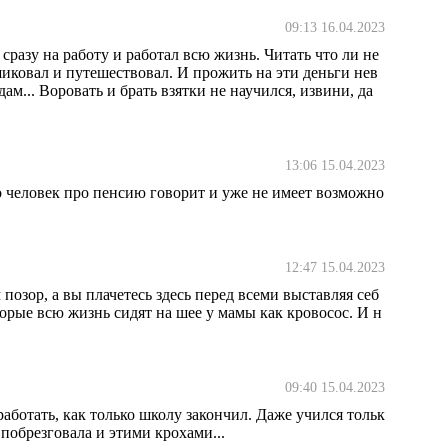
09:13 16.04.2023
сразу на работу и работал всю жизнь. Читать что ли не
шиковал и путешествовал. И прожить на эти деньги нев
м... Воровать и брать взятки не научился, извини, да
13:06 15.04.2023
о человек про пенсию говорит и уже не имеет возможно
12:47 15.04.2023
позор, а вы плачетесь здесь перед всеми выставляя себ
орые всю жизнь сидят на шее у мамы как кровосос. И н
09:40 15.04.2023
работать, как только школу закончил. Даже учился тольк
побрезговала и этими крохами...