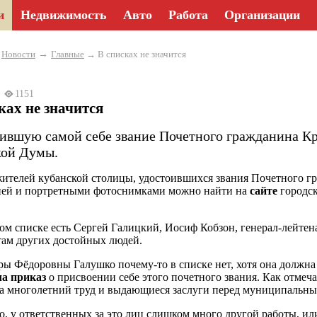
и
Недвижимость
Авто
Работа
Организации
→
→
Новости
Главные
→ В списках не значится
23
1151
ках не значится
ившую самой себе звание Почетного гражданина Кр
кой Думы.
ителей кубанской столицы, удостоившихся звания Почетного г
ией и портретными фотоснимками можно найти на
сайте
городск
ом списке есть Сергей Галицкий, Иосиф Кобзон, генерал-лейтен
там других достойных людей.
ры Фёдоровны Галушко почему-то в списке нет, хотя она должна
ла приказ
о присвоении себе этого почетного звания. Как отмеча
за многолетний труд и выдающиеся заслуги перед муниципальны
, у ответственных за это лиц слишком много другой работы, ил