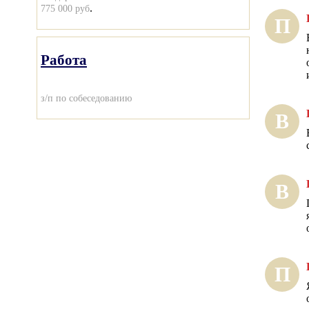
.
775 000 руб
П
Работа
з/п по собеседованию
В
В
П