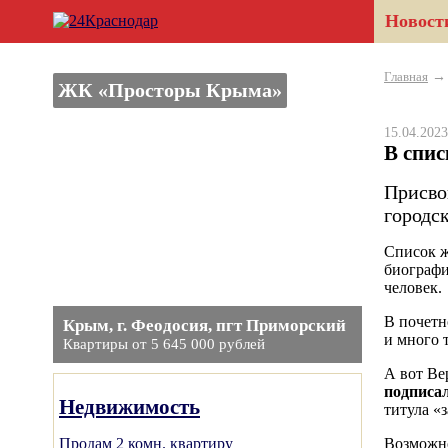
Новост
Главная
ЖК «Просторы Крыма»
15.04.20
В спис
Присво
городс
Список ж
биограф
человек.
В почетн
Крым, г. Феодосия, пгт Приморский
и много 
Квартиры от 5 645 000 рублей
А вот Ве
подписа
Недвижимость
титула «
Продам 2 комн. квартиру
Возможно