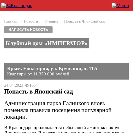
→
→
Главная
Новости
Главные
→ Попасть в Японский сад
НАПИСАТЬ НОВОСТЬ
Клубный дом «ИМПЕРАТОР»
Крым, Евпатория, ул. Крупской, д. 11А
Квартиры от 11 370 000 рублей
24.04.2023
1664
Попасть в Японский сад
Администрация парка Галицкого вновь
поменяла правила посещения популярной
локации.
В Краснодаре продолжается небывалый ажиотаж вокруг
Японского сада. В надежде попасть в него люди занимают