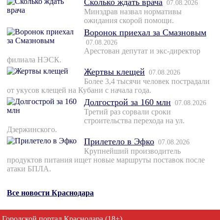
Сколько ждать врача
07.08.2026
Минздрав назвал нормативы
ожидания скорой помощи.
Воронок приехал за Смазновым
07.08.2026
Арестован депутат и экс-директор
филиала НЭСК.
Жертвы клещей
07.08.2026
Более 3,4 тысячи человек пострадали
от укусов клещей на Кубани с начала года.
Долгострой за 160 млн
07.08.2026
Третий раз сорвали сроки
строительства перехода на ул.
Дзержинского.
Прилетело в Эфко
07.08.2026
Крупнейший производитель
продуктов питания ищет новые маршруты поставок после
атаки БПЛА.
Все новости Краснодара
Городской портал Краснодара (18+)