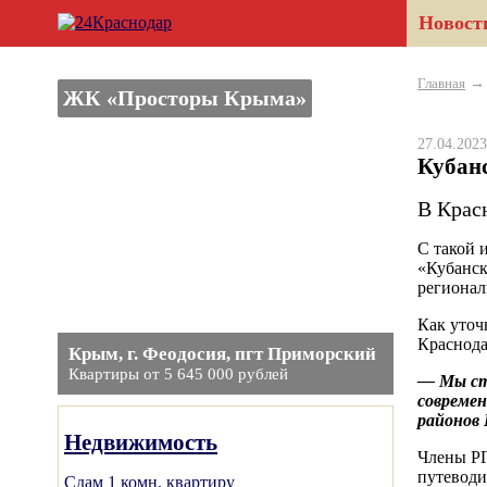
Новост
Главная
ЖК «Просторы Крыма»
27.04.20
Кубан
В Крас
С такой 
«Кубанск
регионал
Как уточ
Краснода
Крым, г. Феодосия, пгт Приморский
Квартиры от 5 645 000 рублей
— Мы ст
современ
районов 
Недвижимость
Члены РГ
путеводи
Сдам 1 комн. квартиру