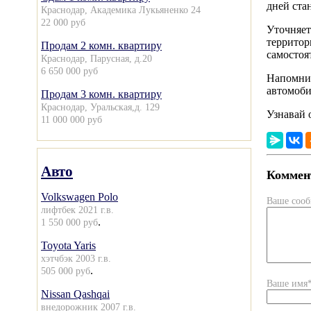
дней ста
Краснодар, Академика Лукьяненко 24
22 000 руб
Уточняет
территор
Продам 2 комн. квартиру
самостоя
Краснодар, Парусная, д.20
6 650 000 руб
Напомним
автомоби
Продам 3 комн. квартиру
Краснодар, Уральская,д. 129
Узнавай 
11 000 000 руб
Авто
Коммент
Volkswagen Polo
Ваше соо
лифтбек 2021 г.в.
.
1 550 000 руб
Toyota Yaris
хэтчбэк 2003 г.в.
.
505 000 руб
Ваше имя
Nissan Qashqai
внедорожник 2007 г.в.