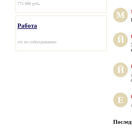
.
775 000 руб
М
Работа
Й
з/п по собеседованию
Й
Е
Послед