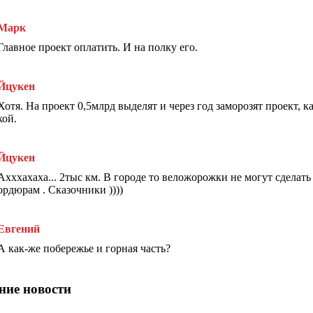
Марк
Главное проект оплатить. И на полку его.
Йцукен
Хотя. На проект 0,5млрд выделят и через год заморозят проект, 
кой.
Йцукен
Ахххахаха... 2тыс км. В городе то веложорожки не могут сделат
ордюрам . Сказочники ))))
Евгений
А как-же побережье и горная часть?
ние новости