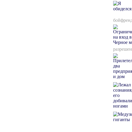
бойфренд
разрешен