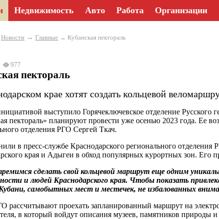
и
Недвижимость
Авто
Работа
Организации
→
→
Новости
Главные
→ Кубанская пектораль
23
977
ская пектораль
нодарском крае хотят создать кольцевой веломаршр
инициативой выступило Горячеключевское отделение Русского 
ая пектораль» планируют провести уже осенью 2023 года. Ее во
ьного отделения РГО Сергей Ткач.
нили в пресс-службе Краснодарского регионального отделения Р
рского края и Адыгеи в обход популярных курортных зон. Его пр
ремимся сделать свой кольцевой маршрут еще одним уникаль
ности и людей Краснодарского края. Чтобы показать привлек
Кубани, самобытных мест и местечек, не избалованных внима
О рассчитывают проехать запланированный маршрут на электро
теля, в который войдут описания музеев, памятников природы и 