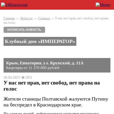
→
→
Главная
Новости
Главные
→ У нас нет прав, нет свобод, нет права
на голос
НАПИСАТЬ НОВОСТЬ
Клубный дом «ИМПЕРАТОР»
Крым, Евпатория, ул. Крупской, д. 11А
Квартиры от 11 370 000 рублей
28.04.2023
2051
У нас нет прав, нет свобод, нет права на
голос
Жители станицы Полтавской жалуются Путину
на беспредел в Краснодарском крае.
По словам людей, добивающихся закрытия мусорного