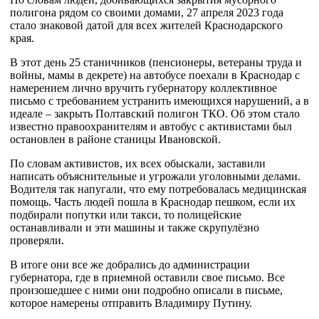
полигона рядом со своими домами, 27 апреля 2023 года
стало знаковой датой для всех жителей Краснодарского
края.
В этот день 25 станичников (пенсионеры, ветераны труда и
войны, мамы в декрете) на автобусе поехали в Краснодар с
намерением лично вручить губернатору коллективное
письмо с требованием устранить имеющихся нарушений, а в
идеале – закрыть Полтавский полигон ТКО. Об этом стало
известно правоохранителям и автобус с активистами был
остановлен в районе станицы Ивановской.
По словам активистов, их всех обыскали, заставили
написать объяснительные и угрожали уголовными делами.
Водителя так напугали, что ему потребовалась медицинская
помощь. Часть людей пошла в Краснодар пешком, если их
подбирали попутки или такси, то полицейские
останавливали и эти машины и также скрупулёзно
проверяли.
В итоге они все же добрались до администрации
губернатора, где в приемной оставили свое письмо. Все
произошедшее с ними они подробно описали в письме,
которое намерены отправить Владимиру Путину.