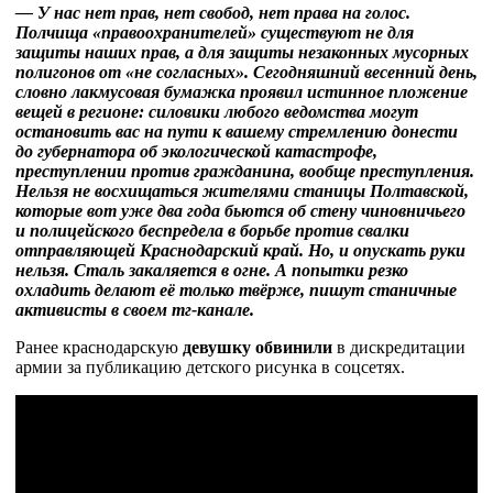
— У нас нет прав, нет свобод, нет права на голос
.
Полчища «правоохранителей» существуют не для
защиты наших прав, а для защиты незаконных мусорных
полигонов от «не согласных». Сегодняшний весенний день,
словно лакмусовая бумажка проявил истинное пложение
вещей в регионе: силовики любого ведомства могут
остановить вас на пути к вашему стремлению донести
до губернатора об экологической катастрофе,
преступлении против гражданина, вообще преступления.
Нельзя не восхищаться жителями станицы Полтавской,
которые вот уже два года бьются об стену чиновничьего
и полицейского беспредела в борьбе против свалки
отправляющей Краснодарский край. Но, и опускать руки
нельзя. Сталь закаляется в огне. А попытки резко
охладить делают её только твёрже, пишут станичные
активисты в своем тг-канале.
Ранее краснодарскую
девушку обвинили
в дискредитации
армии за публикацию детского рисунка в соцсетях.