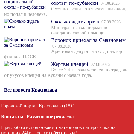
охоты» по-кубански
07.08.2026
Охотник решил отстрелять шакалов,
но попал в человека.
Сколько ждать врача
07.08.2026
Минздрав назвал нормативы
ожидания скорой помощи.
Воронок приехал за Смазновым
07.08.2026
Арестован депутат и экс-директор
филиала НЭСК.
Жертвы клещей
07.08.2026
Более 3,4 тысячи человек пострадали
от укусов клещей на Кубани с начала года.
Все новости Краснодара
Городской портал Краснодара (18+)
Контакты
|
Размещение рекламы
При любом использовании материалов гиперссылка на
источник 24krasnodar.ru обязательна!