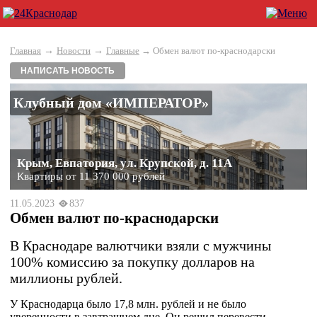
→
→
Главная
Новости
Главные
→ Обмен валют по-краснодарски
НАПИСАТЬ НОВОСТЬ
Клубный дом «ИМПЕРАТОР»
Крым, Евпатория, ул. Крупской, д. 11А
Квартиры от 11 370 000 рублей
11.05.2023
837
Обмен валют по-краснодарски
В Краснодаре валютчики взяли с мужчины
100% комиссию за покупку долларов на
миллионы рублей.
У Краснодарца было 17,8 млн. рублей и не было
уверенности в завтрашнем дне. Он решил перевести