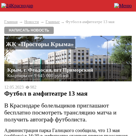
→
→
Главная
Новости
Главные
→ Футбол в амфитеатре 13 мая
НАПИСАТЬ НОВОСТЬ
ЖК «Просторы Крыма»
Крым, г. Феодосия, пгт Приморский
Квартиры от 5 645 000 рублей
12.05.2023
982
Футбол в амфитеатре 13 мая
В Краснодаре болельщиков приглашают
бесплатно посмотреть трансляцию матча и
получить автограф футболиста.
Администрация парка Галицкого сообщила, что 13 мая
(суббота) в 16:30 в амфитеатре стартует прямая трансляция