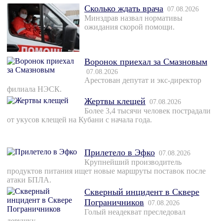
Сколько ждать врача
07.08.2026
Минздрав назвал нормативы
ожидания скорой помощи.
Воронок приехал за Смазновым
07.08.2026
Арестован депутат и экс-директор
филиала НЭСК.
Жертвы клещей
07.08.2026
Более 3,4 тысячи человек пострадали
от укусов клещей на Кубани с начала года.
Прилетело в Эфко
07.08.2026
Крупнейший производитель
продуктов питания ищет новые маршруты поставок после
атаки БПЛА.
Скверный инцидент в Сквере
Пограничников
07.08.2026
Голый неадекват преследовал
девушку.