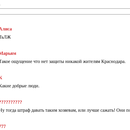
*
Алиса
ТьЛЖ
Марьям
Такое ощущение что нет защиты никакой жителям Краснодара.
К
Какие добрые люди.
??????????
Ну тогда штраф давать таким хозяевам, или лучше сажать! Они 
777