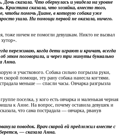
ь. Дочь сказала. Что обернулась и увидела на уровне
ть. Кристина сказала, что хозяйка, вместо того,
, чтобы помочь Диане, в которую собака уже
просто ушла. Ни помощи первой не оказала, ничего.
, тоже ничем не помогли девушкам. Никто не вызвал
 хутор».
гда переживаю, когда дети играют и кричат, всегда
 об этом поговорили, и через три минуты буквально
а Анна.
корую и участкового. Собака сильно погрызла руки,
рач скорой помощи, эту рану собака нанесла когтями.
острадала меньше — спасли часы. Овчарка разгрызла
группе поселка, у кого есть овчарка и маленькая черная
ришла к Анне. На вопрос, почему оставила девушек и
сказала, что сама пострадала — овчарка, рванув
 рванула поводок. Врач скорой ей предложил вместе с
оберется, — сказала Анна.