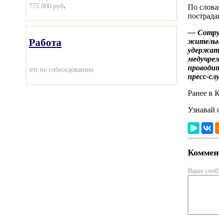
.
775 000 руб
По слова
пострада
— Сотруд
Работа
жительни
удержать
медучреж
проводит
з/п по собеседованию
пресс-с
Ранее в 
Узнавай 
Коммент
Ваше соо