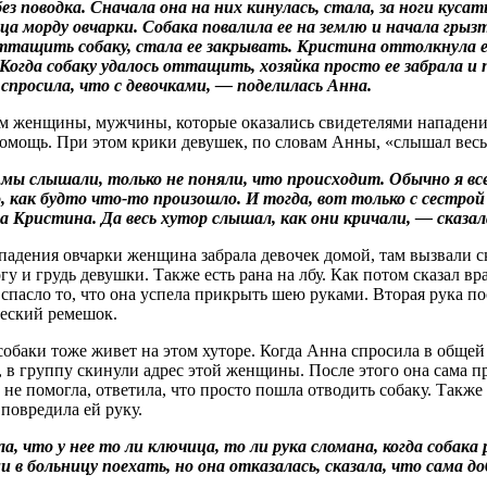
без поводка. Сначала она на них кинулась, стала, за ноги кусат
ица морду овчарки. Собака повалила ее на землю и начала грыз
тащить собаку, стала ее закрывать. Кристина оттолкнула ее
 Когда собаку удалось оттащить, хозяйка просто ее забрала и 
спросила, что с девочками, — поделилась Анна.
м женщины, мужчины, которые оказались свидетелями нападения
омощь. При этом крики девушек, по словам Анны, «слышал весь
ы слышали, только не поняли, что происходит. Обычно я все
 как будто что-то произошло. И тогда, вот только с сестрой
а Кристина. Да весь хутор слышал, как они кричали, — сказал
падения овчарки женщина забрала девочек домой, там вызвали с
огу и грудь девушки. Также есть рана на лбу. Как потом сказал в
спасло то, что она успела прикрыть шею руками. Вторая рука п
еский ремешок.
собаки тоже живет на этом хуторе. Когда Анна спросила в общей 
, в группу скинули адрес этой женщины. После этого она сама п
 не помогла, ответила, что просто пошла отводить собаку. Также 
 повредила ей руку.
а, что у нее то ли ключица, то ли рука сломана, когда собака
и в больницу поехать, но она отказалась, сказала, что сама д