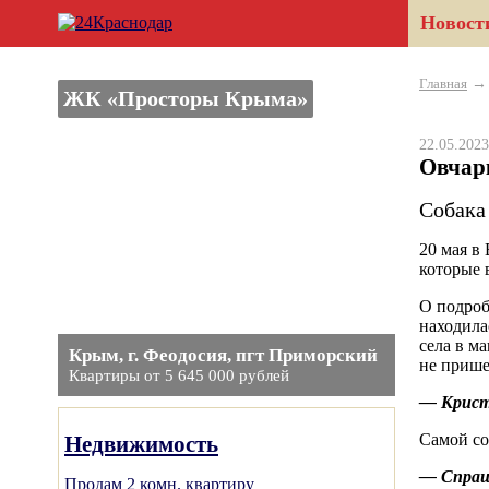
Новост
Главная
ЖК «Просторы Крыма»
22.05.20
Овчар
Cобака
20 мая в
которые 
О подроб
находила
села в м
Крым, г. Феодосия, пгт Приморский
не прише
Квартиры от 5 645 000 рублей
— Кристи
Самой соб
Недвижимость
— Спраши
Продам 2 комн. квартиру