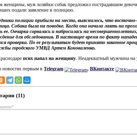
м женщины, муж хозяйки собак предложил пострадавшим девочк
вших подали заявление в полицию.
ники полиции прибыли на место, выяснилось, что восточно-
ца. Собака была на поводке. Когда она начала лаять на прох
 ее. Овчарка сорвалась и набросилась на несовершеннолетних
дение для обследования. В настоящее время по факту нападе
ся проверка. По ее результатам будет принято законное про
лужбы городского УМВД Артем Коноваленко.
Краснодаре
псих напал на женщину
. Неадекватный мужчина на 
о новостях первым в
Telegram
,
ВКонтакте
арии (11)
бщение*