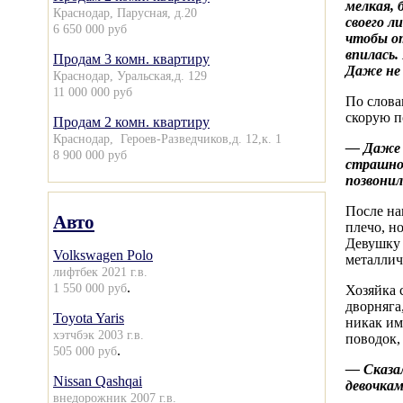
мелкая, 
Краснодар, Парусная, д.20
своего л
6 650 000 руб
чтобы от
впилась.
Продам 3 комн. квартиру
Даже не 
Краснодар, Уральская,д. 129
11 000 000 руб
По слова
скорую п
Продам 2 комн. квартиру
Краснодар, Героев-Разведчиков,д. 12,к. 1
— Даже м
8 900 000 руб
страшно,
позвонил
После на
Авто
плечо, н
Девушку 
Volkswagen Polo
металлич
лифтбек 2021 г.в.
.
1 550 000 руб
Хозяйка 
дворняга
Toyota Yaris
никак им
хэтчбэк 2003 г.в.
поводок,
.
505 000 руб
— Сказал
Nissan Qashqai
девочкам
внедорожник 2007 г.в.