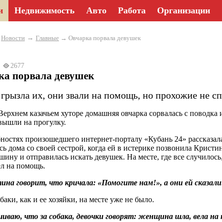
и
Недвижимость
Авто
Работа
Организации
→
→
Новости
Главные
→ Овчарка порвала девушек
23
2677
ка порвала девушек
 грызла их, они звали на помощь, но прохожие не с
 Верхнем казачьем хуторе домашняя овчарка сорвалась с поводка
вышли на прогулку.
ностях произошедшего интернет-порталу «Кубань 24» рассказал
сь дома со своей сестрой, когда ей в истерике позвонила Кристи
ашину и отправилась искать девушек. На месте, где все случилос
л на помощь.
на говорит, что кричала: «Помогите нам!», а они ей сказал
аки, как и ее хозяйки, на месте уже не было.
ваю, что за собака, девочки говорят: женщина шла, вела на по